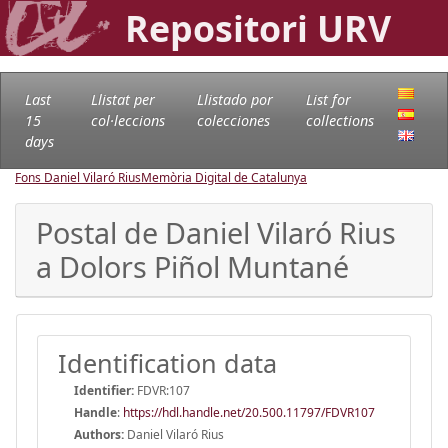
Repositori URV
Last
Llistat per
Llistado por
List for
15
col·leccions
colecciones
collections
days
Fons Daniel Vilaró Rius
Memòria Digital de Catalunya
Postal de Daniel Vilaró Rius
a Dolors Piñol Muntané
Identification data
Identifier:
FDVR:107
Handle
:
https://hdl.handle.net/20.500.11797/FDVR107
Authors:
Daniel Vilaró Rius