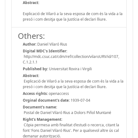
Abstract:
Explicació de Vilaró a la seva esposa de com és la vida a la
presó i com desitja que la Justícia el declari lliure.
Others:
Author:
Daniel Vilaró Rius
Digital MDC's Identifier:
http://mdc.csuc.cat/cdm/ref/collection/vilaroURV/id/107,
C.1.2.1.1
Published by:
Universitat Rovira i Virgili
Abstract:
Explicació de Vilaró a la seva esposa de com és la vida a la
presó i com desitja que la Justícia el declari lliure.
Access rights:
openaccess
Orginal document's date:
1939-07-04
Document's name:
Postal de Daniel Vilaró Rius a Dolors Piñol Muntané
Right's Management:
Còpia permesa amb finalitat d'estudi o recerca, citant la
font 'Fons Daniel Vilaró Rius'. Per a qualsevol altre ús cal
demanar autorització.