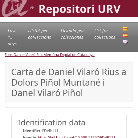
Repositori URV
Last
Llistat per
Llistado por
List for
15
col·leccions
colecciones
collections
days
Fons Daniel Vilaró Rius
Memòria Digital de Catalunya
Carta de Daniel Vilaró Rius a
Dolors Piñol Muntané i
Danel Vilaró Piñol
Identification data
Identifier:
FDVR:111
Handle
:
https://hdl.handle.net/20.500.11797/FDVR111