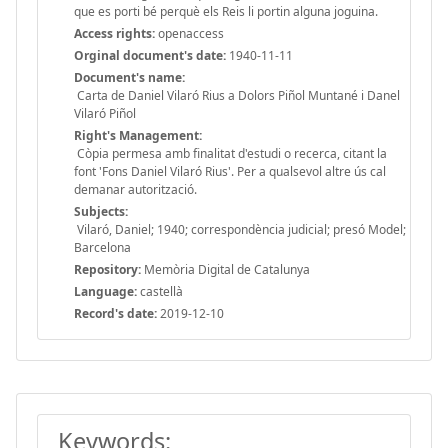
que es porti bé perquè els Reis li portin alguna joguina.
Access rights:
openaccess
Orginal document's date:
1940-11-11
Document's name:
Carta de Daniel Vilaró Rius a Dolors Piñol Muntané i Danel
Vilaró Piñol
Right's Management:
Còpia permesa amb finalitat d'estudi o recerca, citant la
font 'Fons Daniel Vilaró Rius'. Per a qualsevol altre ús cal
demanar autorització.
Subjects:
Vilaró, Daniel; 1940; correspondència judicial; presó Model;
Barcelona
Repository:
Memòria Digital de Catalunya
Language:
castellà
Record's date:
2019-12-10
Keywords: