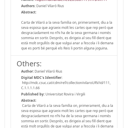
Authors:
Daniel Vilaró Rius
Abstract:
Carta de Vilaró a la seva família on, primerament, diu a la
seva esposa que agraeix molt les cartes que rep però que
desgraciadament no n’hi ha de la seva germana i només
sommia en sortir. Després, es dirigeix al seu fill dient que
està molt orgullós de que vulgui anar a l’escola i li demana
que es porti bé perquè els Reis li portin alguna joguina.
Others:
Author:
Daniel Vilaró Rius
Digital MDC's Identifier:
http://mdc.csuc.cat/cdm/ref/collection/vilaroURV/id/111,
C.1.1.1.1.66
Published by:
Universitat Rovira i Virgili
Abstract:
Carta de Vilaró a la seva família on, primerament, diu a la
seva esposa que agraeix molt les cartes que rep però que
desgraciadament no n’hi ha de la seva germana i només
sommia en sortir. Després, es dirigeix al seu fill dient que
està molt orgullós de que vulgui anar a l’escola i li demana