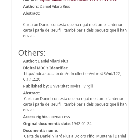
Authors:
Daniel Vilaró Rius
Abstract:
Carta on Daniel contesta que ha rigut molt amb l'anterior
carta i parla del seu fill, també parla dels paquets que li han
enviat.
Others:
Author:
Daniel Vilaró Rius
Digital MDC's Identifier:
http://mdc.csuc.cat/cdm/ref/collection/vilaroURV/id/122,
C.1.1.2.20
Published by:
Universitat Rovira i Virgili
Abstract:
Carta on Daniel contesta que ha rigut molt amb l'anterior
carta i parla del seu fill, també parla dels paquets que li han
enviat.
Access rights:
openaccess
Orginal document's date:
1942-01-24
Document's name:
Carta de Daniel Vilaró Rius a Dolors Piñol Muntané i Daniel