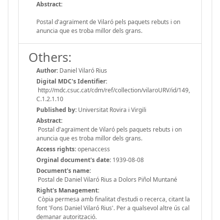
Abstract:
Postal d'agraïment de Vilaró pels paquets rebuts i on
anuncia que es troba millor dels grans.
Others:
Author:
Daniel Vilaró Rius
Digital MDC's Identifier:
http://mdc.csuc.cat/cdm/ref/collection/vilaroURV/id/149,
C.1.2.1.10
Published by:
Universitat Rovira i Virgili
Abstract:
Postal d'agraïment de Vilaró pels paquets rebuts i on
anuncia que es troba millor dels grans.
Access rights:
openaccess
Orginal document's date:
1939-08-08
Document's name:
Postal de Daniel Vilaró Rius a Dolors Piñol Muntané
Right's Management:
Còpia permesa amb finalitat d'estudi o recerca, citant la
font 'Fons Daniel Vilaró Rius'. Per a qualsevol altre ús cal
demanar autorització.