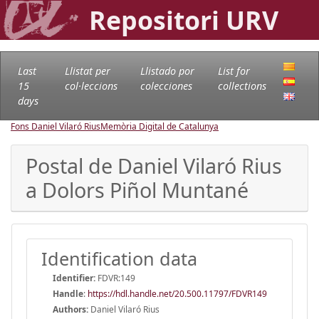
Repositori URV
Last
Llistat per
Llistado por
List for
15
col·leccions
colecciones
collections
days
Fons Daniel Vilaró Rius
Memòria Digital de Catalunya
Postal de Daniel Vilaró Rius
a Dolors Piñol Muntané
Identification data
Identifier:
FDVR:149
Handle
:
https://hdl.handle.net/20.500.11797/FDVR149
Authors:
Daniel Vilaró Rius