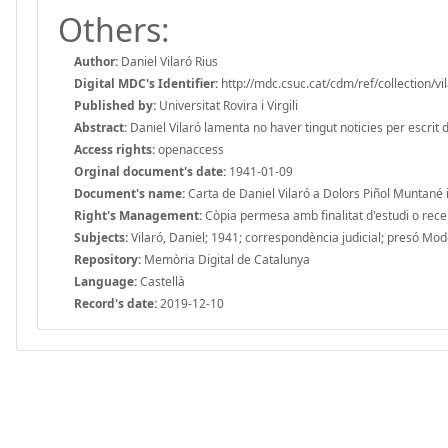
Others:
Author:
Daniel Vilaró Rius
Digital MDC's Identifier:
http://mdc.csuc.cat/cdm/ref/collection/vi
Published by:
Universitat Rovira i Virgili
Abstract:
Daniel Vilaró lamenta no haver tingut noticies per escrit d
Access rights:
openaccess
Orginal document's date:
1941-01-09
Document's name:
Carta de Daniel Vilaró a Dolors Piñol Muntané i
Right's Management:
Còpia permesa amb finalitat d'estudi o recerc
Subjects:
Vilaró, Daniel; 1941; correspondència judicial; presó Mod
Repository:
Memòria Digital de Catalunya
Language:
Castellà
Record's date:
2019-12-10