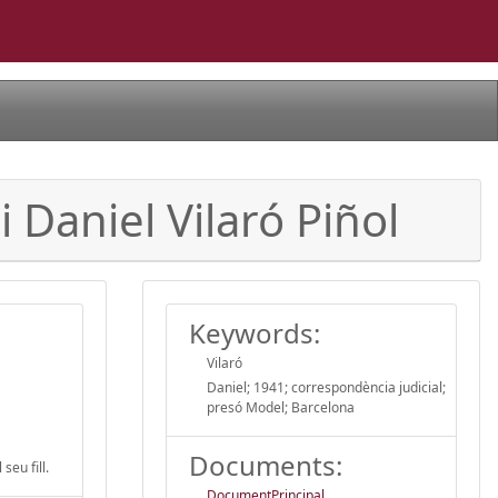
 Daniel Vilaró Piñol
Keywords:
Vilaró
Daniel; 1941; correspondència judicial;
presó Model; Barcelona
Documents:
seu fill.
DocumentPrincipal