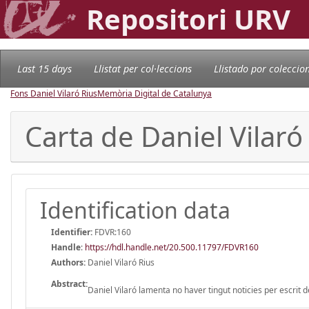
Repositori URV
Last 15 days
Llistat per col·leccions
Llistado por coleccio
Fons Daniel Vilaró Rius
Memòria Digital de Catalunya
Carta de Daniel Vilaró
Identification data
Identifier:
FDVR:160
Handle
:
https://hdl.handle.net/20.500.11797/FDVR160
Authors:
Daniel Vilaró Rius
Abstract:
Daniel Vilaró lamenta no haver tingut noticies per escrit d