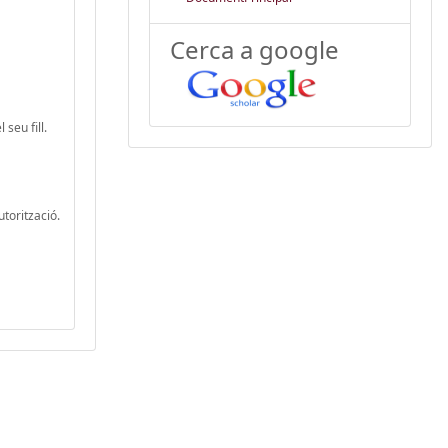
Cerca a google
seu fill.
utorització.