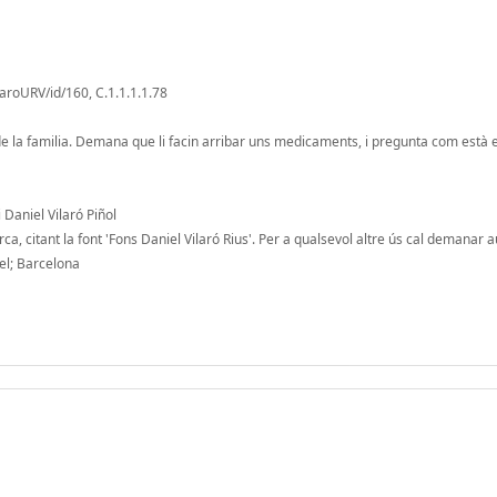
laroURV/id/160, C.1.1.1.1.78
e la familia. Demana que li facin arribar uns medicaments, i pregunta com està el 
 Daniel Vilaró Piñol
a, citant la font 'Fons Daniel Vilaró Rius'. Per a qualsevol altre ús cal demanar a
el; Barcelona