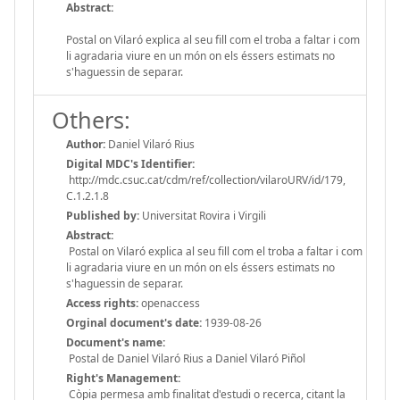
Abstract:
Postal on Vilaró explica al seu fill com el troba a faltar i com
li agradaria viure en un món on els éssers estimats no
s'haguessin de separar.
Others:
Author:
Daniel Vilaró Rius
Digital MDC's Identifier:
http://mdc.csuc.cat/cdm/ref/collection/vilaroURV/id/179,
C.1.2.1.8
Published by:
Universitat Rovira i Virgili
Abstract:
Postal on Vilaró explica al seu fill com el troba a faltar i com
li agradaria viure en un món on els éssers estimats no
s'haguessin de separar.
Access rights:
openaccess
Orginal document's date:
1939-08-26
Document's name:
Postal de Daniel Vilaró Rius a Daniel Vilaró Piñol
Right's Management:
Còpia permesa amb finalitat d'estudi o recerca, citant la