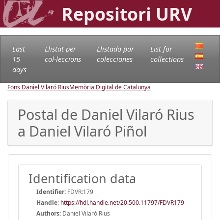
Repositori URV
Last
Llistat per
Llistado por
List for
15
col·leccions
colecciones
collections
days
Fons Daniel Vilaró Rius
Memòria Digital de Catalunya
Postal de Daniel Vilaró Rius
a Daniel Vilaró Piñol
Identification data
Identifier:
FDVR:179
Handle
:
https://hdl.handle.net/20.500.11797/FDVR179
Authors:
Daniel Vilaró Rius