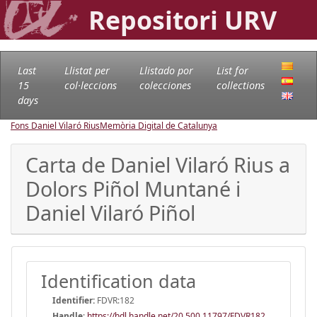
Repositori URV
Last
Llistat per
Llistado por
List for
15
col·leccions
colecciones
collections
days
Fons Daniel Vilaró Rius
Memòria Digital de Catalunya
Carta de Daniel Vilaró Rius a
Dolors Piñol Muntané i
Daniel Vilaró Piñol
Identification data
Identifier:
FDVR:182
Handle
:
https://hdl.handle.net/20.500.11797/FDVR182