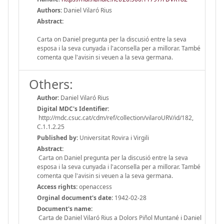
Authors:
Daniel Vilaró Rius
Abstract:
Carta on Daniel pregunta per la discusió entre la seva
esposa i la seva cunyada i l'aconsella per a millorar. També
comenta que l'avisin si veuen a la seva germana.
Others:
Author:
Daniel Vilaró Rius
Digital MDC's Identifier:
http://mdc.csuc.cat/cdm/ref/collection/vilaroURV/id/182,
C.1.1.2.25
Published by:
Universitat Rovira i Virgili
Abstract:
Carta on Daniel pregunta per la discusió entre la seva
esposa i la seva cunyada i l'aconsella per a millorar. També
comenta que l'avisin si veuen a la seva germana.
Access rights:
openaccess
Orginal document's date:
1942-02-28
Document's name:
Carta de Daniel Vilaró Rius a Dolors Piñol Muntané i Daniel