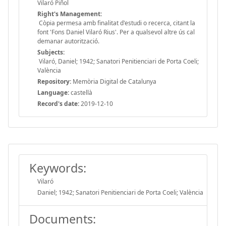
Vilaró Piñol
Right's Management:
Còpia permesa amb finalitat d'estudi o recerca, citant la
font 'Fons Daniel Vilaró Rius'. Per a qualsevol altre ús cal
demanar autorització.
Subjects:
Vilaró, Daniel; 1942; Sanatori Penitienciari de Porta Coeli;
València
Repository:
Memòria Digital de Catalunya
Language:
castellà
Record's date:
2019-12-10
Keywords:
Vilaró
Daniel; 1942; Sanatori Penitienciari de Porta Coeli; València
Documents: