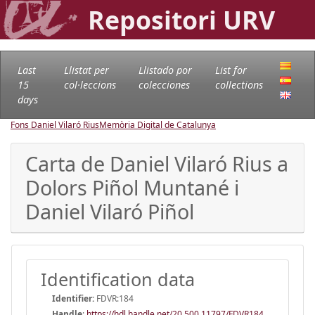
Repositori URV
Last
Llistat per
Llistado por
List for
15
col·leccions
colecciones
collections
days
Fons Daniel Vilaró Rius
Memòria Digital de Catalunya
Carta de Daniel Vilaró Rius a
Dolors Piñol Muntané i
Daniel Vilaró Piñol
Identification data
Identifier:
FDVR:184
Handle
:
https://hdl.handle.net/20.500.11797/FDVR184