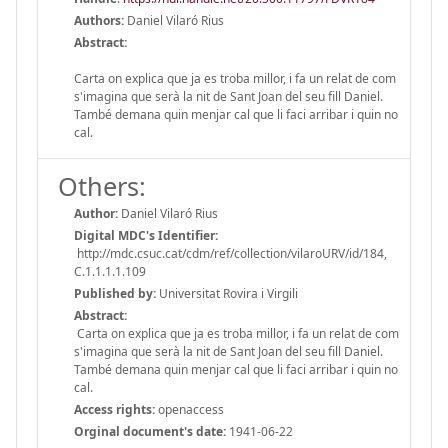
Authors:
Daniel Vilaró Rius
Abstract:
Carta on explica que ja es troba millor, i fa un relat de com
s'imagina que serà la nit de Sant Joan del seu fill Daniel.
També demana quin menjar cal que li faci arribar i quin no
cal.
Others:
Author:
Daniel Vilaró Rius
Digital MDC's Identifier:
http://mdc.csuc.cat/cdm/ref/collection/vilaroURV/id/184,
C.1.1.1.1.109
Published by:
Universitat Rovira i Virgili
Abstract:
Carta on explica que ja es troba millor, i fa un relat de com
s'imagina que serà la nit de Sant Joan del seu fill Daniel.
També demana quin menjar cal que li faci arribar i quin no
cal.
Access rights:
openaccess
Orginal document's date:
1941-06-22