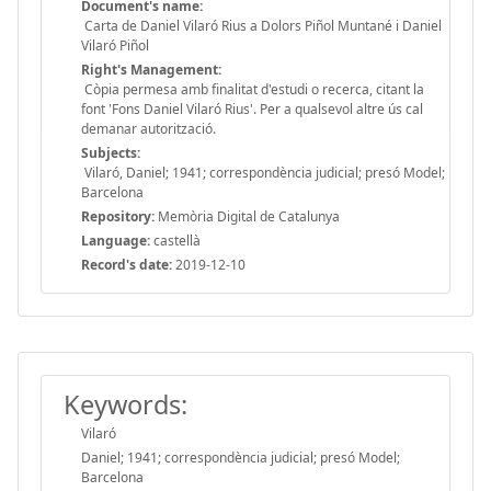
Document's name:
Carta de Daniel Vilaró Rius a Dolors Piñol Muntané i Daniel
Vilaró Piñol
Right's Management:
Còpia permesa amb finalitat d'estudi o recerca, citant la
font 'Fons Daniel Vilaró Rius'. Per a qualsevol altre ús cal
demanar autorització.
Subjects:
Vilaró, Daniel; 1941; correspondència judicial; presó Model;
Barcelona
Repository:
Memòria Digital de Catalunya
Language:
castellà
Record's date:
2019-12-10
Keywords:
Vilaró
Daniel; 1941; correspondència judicial; presó Model;
Barcelona