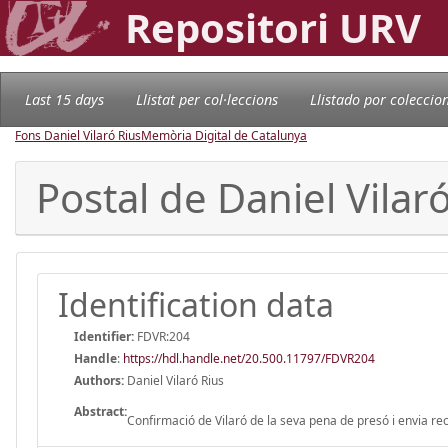
Repositori URV
Last 15 days
Llistat per col·leccions
Llistado por coleccio
Fons Daniel Vilaró Rius
Memòria Digital de Catalunya
Postal de Daniel Vilar
Identification data
Identifier:
FDVR:204
Handle
:
https://hdl.handle.net/20.500.11797/FDVR204
Authors:
Daniel Vilaró Rius
Abstract:
Confirmació de Vilaró de la seva pena de presó i envia reco