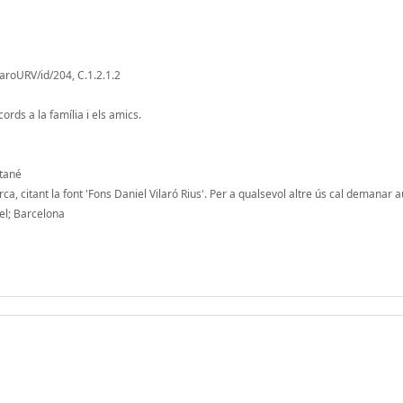
laroURV/id/204, C.1.2.1.2
rds a la família i els amics.
ntané
a, citant la font 'Fons Daniel Vilaró Rius'. Per a qualsevol altre ús cal demanar a
el; Barcelona