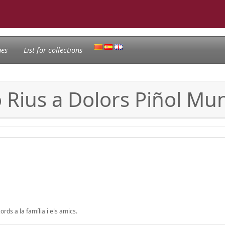
nes
List for collections
ó Rius a Dolors Piñol Mu
rds a la família i els amics.