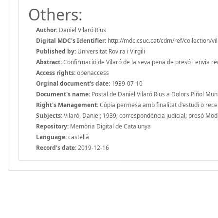
Others:
Author:
Daniel Vilaró Rius
Digital MDC's Identifier:
http://mdc.csuc.cat/cdm/ref/collection/vi
Published by:
Universitat Rovira i Virgili
Abstract:
Confirmació de Vilaró de la seva pena de presó i envia reco
Access rights:
openaccess
Orginal document's date:
1939-07-10
Document's name:
Postal de Daniel Vilaró Rius a Dolors Piñol Mu
Right's Management:
Còpia permesa amb finalitat d'estudi o recerc
Subjects:
Vilaró, Daniel; 1939; correspondència judicial; presó Mod
Repository:
Memòria Digital de Catalunya
Language:
castellà
Record's date:
2019-12-16