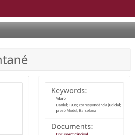
ntané
Keywords:
Vilaró
Daniel; 1939; correspondència judicial;
presó Model; Barcelona
Documents:
DocumentPrincipal