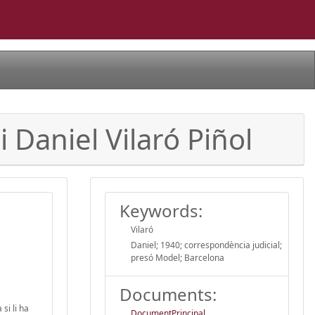
 Daniel Vilaró Piñol
Keywords:
Vilaró
Daniel; 1940; correspondència judicial;
presó Model; Barcelona
Documents:
si li ha
DocumentPrincipal