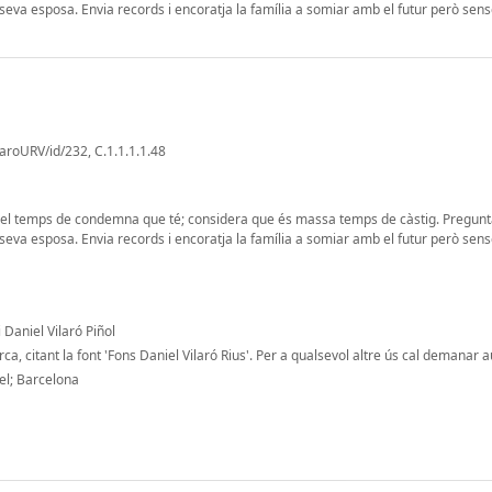
 la seva esposa. Envia records i encoratja la família a somiar amb el futur però sen
laroURV/id/232, C.1.1.1.1.48
 el temps de condemna que té; considera que és massa temps de càstig. Pregunta 
 la seva esposa. Envia records i encoratja la família a somiar amb el futur però sen
 Daniel Vilaró Piñol
a, citant la font 'Fons Daniel Vilaró Rius'. Per a qualsevol altre ús cal demanar a
el; Barcelona