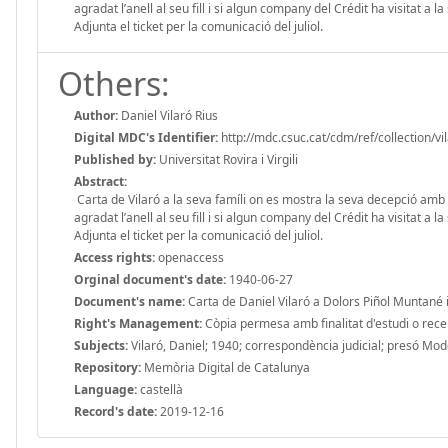
agradat l’anell al seu fill i si algun company del Crédit ha visitat a
Adjunta el ticket per la comunicació del juliol.
Others:
Author:
Daniel Vilaró Rius
Digital MDC's Identifier:
http://mdc.csuc.cat/cdm/ref/collection/vi
Published by:
Universitat Rovira i Virgili
Abstract:
Carta de Vilaró a la seva famíli on es mostra la seva decepció amb
agradat l’anell al seu fill i si algun company del Crédit ha visitat a
Adjunta el ticket per la comunicació del juliol.
Access rights:
openaccess
Orginal document's date:
1940-06-27
Document's name:
Carta de Daniel Vilaró a Dolors Piñol Muntané i
Right's Management:
Còpia permesa amb finalitat d'estudi o recerc
Subjects:
Vilaró, Daniel; 1940; correspondència judicial; presó Mod
Repository:
Memòria Digital de Catalunya
Language:
castellà
Record's date:
2019-12-16