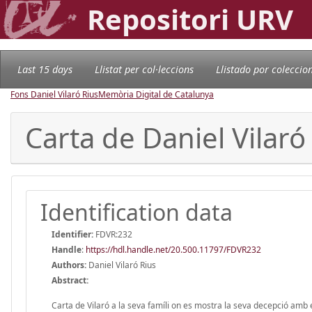
Repositori URV
Last 15 days
Llistat per col·leccions
Llistado por coleccio
Fons Daniel Vilaró Rius
Memòria Digital de Catalunya
Carta de Daniel Vilaró
Identification data
Identifier:
FDVR:232
Handle
:
https://hdl.handle.net/20.500.11797/FDVR232
Authors:
Daniel Vilaró Rius
Abstract:
Carta de Vilaró a la seva famíli on es mostra la seva decepció amb