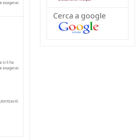
se exagerar.
Cerca a google
si li ha
se exagerar.
utorització.