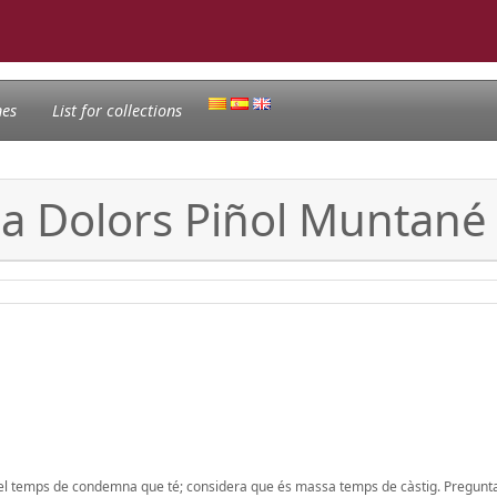
nes
List for collections
 a Dolors Piñol Muntané i
 el temps de condemna que té; considera que és massa temps de càstig. Pregunta 