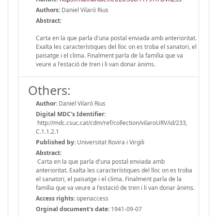
Authors:
Daniel Vilaró Rius
Abstract:
Carta en la que parla d'una postal enviada amb anterioritat.
Exalta les característiques del lloc on es troba el sanatori, el
paisatge i el clima. Finalment parla de la família que va
veure a l'estació de tren i li van donar ànims.
Others:
Author:
Daniel Vilaró Rius
Digital MDC's Identifier:
http://mdc.csuc.cat/cdm/ref/collection/vilaroURV/id/233,
C.1.1.2.1
Published by:
Universitat Rovira i Virgili
Abstract:
Carta en la que parla d'una postal enviada amb
anterioritat. Exalta les característiques del lloc on es troba
el sanatori, el paisatge i el clima. Finalment parla de la
família que va veure a l'estació de tren i li van donar ànims.
Access rights:
openaccess
Orginal document's date:
1941-09-07