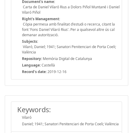
Document's name:
Carta de Daniel Vilaró Rius a Dolors Piñol Muntané i Daniel
Vilaró Piñol
Right's Management:
Còpia permesa amb finalitat d'estudi o recerca, citant la
font 'Fons Daniel Vilaró Rius'. Per a qualsevol altre ús cal
demanar autorització.
Subjects:
Vilaró, Daniel; 1941; Sanatori Penitenciari de Porta Coeli;
València
Repository:
Memòria Digital de Catalunya
Language:
Castellà
Record's date:
2019-12-16
Keywords:
Vilaró
Daniel; 1941; Sanatori Penitenciari de Porta Coeli; València