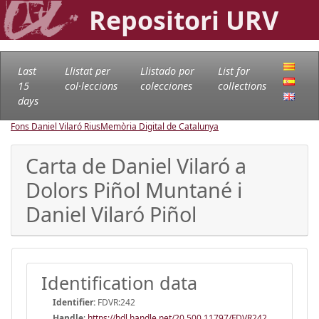
Repositori URV
Last
Llistat per
Llistado por
List for
15
col·leccions
colecciones
collections
days
Fons Daniel Vilaró Rius
Memòria Digital de Catalunya
Carta de Daniel Vilaró a
Dolors Piñol Muntané i
Daniel Vilaró Piñol
Identification data
Identifier:
FDVR:242
Handle
:
https://hdl.handle.net/20.500.11797/FDVR242