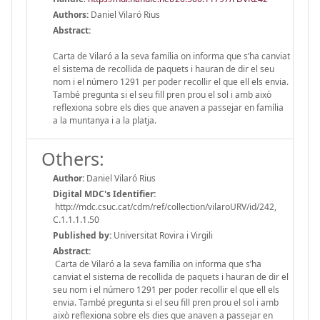
Authors:
Daniel Vilaró Rius
Abstract:
Carta de Vilaró a la seva família on informa que s’ha canviat
el sistema de recollida de paquets i hauran de dir el seu
nom i el número 1291 per poder recollir el que ell els envia.
També pregunta si el seu fill pren prou el sol i amb això
reflexiona sobre els dies que anaven a passejar en família
a la muntanya i a la platja.
Others:
Author:
Daniel Vilaró Rius
Digital MDC's Identifier:
http://mdc.csuc.cat/cdm/ref/collection/vilaroURV/id/242,
C.1.1.1.1.50
Published by:
Universitat Rovira i Virgili
Abstract:
Carta de Vilaró a la seva família on informa que s’ha
canviat el sistema de recollida de paquets i hauran de dir el
seu nom i el número 1291 per poder recollir el que ell els
envia. També pregunta si el seu fill pren prou el sol i amb
això reflexiona sobre els dies que anaven a passejar en