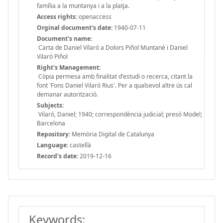
família a la muntanya i a la platja.
Access rights:
openaccess
Orginal document's date:
1940-07-11
Document's name:
Carta de Daniel Vilaró a Dolors Piñol Muntané i Daniel
Vilaró Piñol
Right's Management:
Còpia permesa amb finalitat d'estudi o recerca, citant la
font 'Fons Daniel Vilaró Rius'. Per a qualsevol altre ús cal
demanar autorització.
Subjects:
Vilaró, Daniel; 1940; correspondència judicial; presó Model;
Barcelona
Repository:
Memòria Digital de Catalunya
Language:
castellà
Record's date:
2019-12-16
Keywords: