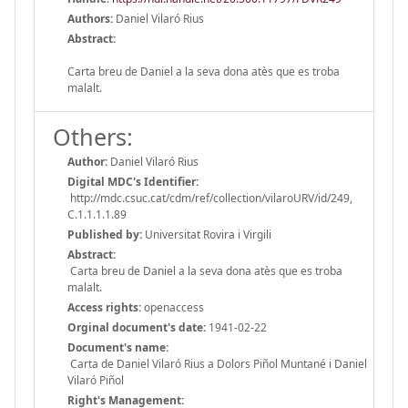
Authors:
Daniel Vilaró Rius
Abstract:
Carta breu de Daniel a la seva dona atès que es troba
malalt.
Others:
Author:
Daniel Vilaró Rius
Digital MDC's Identifier:
http://mdc.csuc.cat/cdm/ref/collection/vilaroURV/id/249,
C.1.1.1.1.89
Published by:
Universitat Rovira i Virgili
Abstract:
Carta breu de Daniel a la seva dona atès que es troba
malalt.
Access rights:
openaccess
Orginal document's date:
1941-02-22
Document's name:
Carta de Daniel Vilaró Rius a Dolors Piñol Muntané i Daniel
Vilaró Piñol
Right's Management: