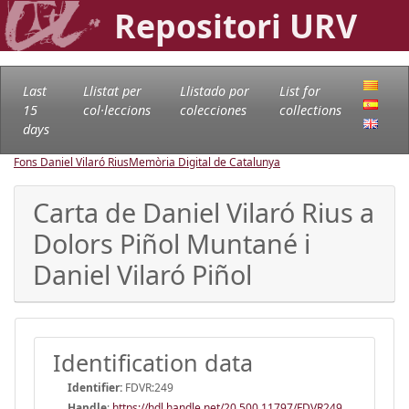
Repositori URV
Last
Llistat per
Llistado por
List for
15
col·leccions
colecciones
collections
days
Fons Daniel Vilaró Rius
Memòria Digital de Catalunya
Carta de Daniel Vilaró Rius a
Dolors Piñol Muntané i
Daniel Vilaró Piñol
Identification data
Identifier:
FDVR:249
Handle
:
https://hdl.handle.net/20.500.11797/FDVR249