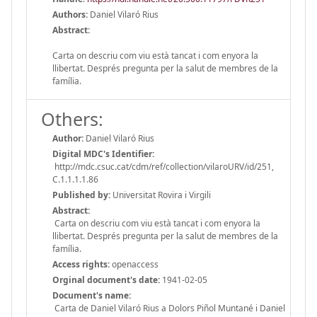
Authors:
Daniel Vilaró Rius
Abstract:
Carta on descriu com viu està tancat i com enyora la
llibertat. Després pregunta per la salut de membres de la
família.
Others:
Author:
Daniel Vilaró Rius
Digital MDC's Identifier:
http://mdc.csuc.cat/cdm/ref/collection/vilaroURV/id/251,
C.1.1.1.1.86
Published by:
Universitat Rovira i Virgili
Abstract:
Carta on descriu com viu està tancat i com enyora la
llibertat. Després pregunta per la salut de membres de la
família.
Access rights:
openaccess
Orginal document's date:
1941-02-05
Document's name:
Carta de Daniel Vilaró Rius a Dolors Piñol Muntané i Daniel