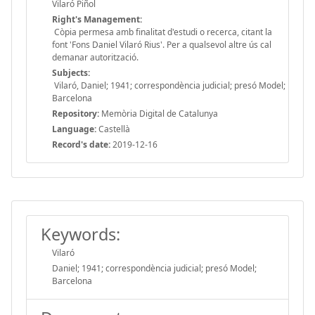
Vilaró Piñol
Right's Management:
Còpia permesa amb finalitat d'estudi o recerca, citant la
font 'Fons Daniel Vilaró Rius'. Per a qualsevol altre ús cal
demanar autorització.
Subjects:
Vilaró, Daniel; 1941; correspondència judicial; presó Model;
Barcelona
Repository:
Memòria Digital de Catalunya
Language:
Castellà
Record's date:
2019-12-16
Keywords:
Vilaró
Daniel; 1941; correspondència judicial; presó Model;
Barcelona