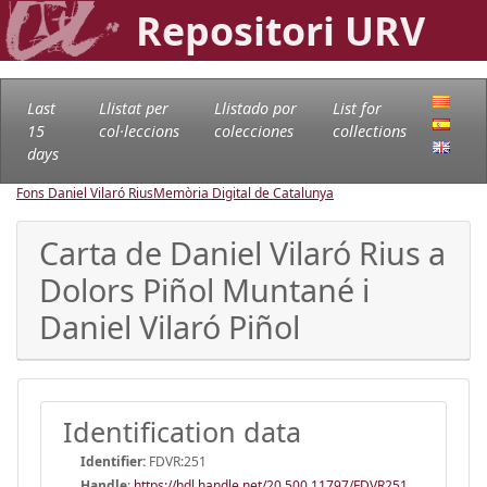
Repositori URV
Last
Llistat per
Llistado por
List for
15
col·leccions
colecciones
collections
days
Fons Daniel Vilaró Rius
Memòria Digital de Catalunya
Carta de Daniel Vilaró Rius a
Dolors Piñol Muntané i
Daniel Vilaró Piñol
Identification data
Identifier:
FDVR:251
Handle
:
https://hdl.handle.net/20.500.11797/FDVR251