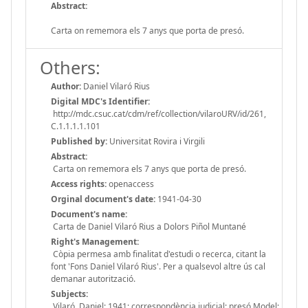
Abstract:
Carta on rememora els 7 anys que porta de presó.
Others:
Author:
Daniel Vilaró Rius
Digital MDC's Identifier:
http://mdc.csuc.cat/cdm/ref/collection/vilaroURV/id/261,
C.1.1.1.1.101
Published by:
Universitat Rovira i Virgili
Abstract:
Carta on rememora els 7 anys que porta de presó.
Access rights:
openaccess
Orginal document's date:
1941-04-30
Document's name:
Carta de Daniel Vilaró Rius a Dolors Piñol Muntané
Right's Management:
Còpia permesa amb finalitat d'estudi o recerca, citant la
font 'Fons Daniel Vilaró Rius'. Per a qualsevol altre ús cal
demanar autorització.
Subjects:
Vilaró, Daniel; 1941; correspondència judicial; presó Model;