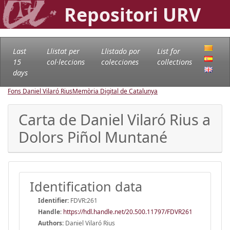
Repositori URV
Last
Llistat per
Llistado por
List for
15
col·leccions
colecciones
collections
days
Fons Daniel Vilaró Rius
Memòria Digital de Catalunya
Carta de Daniel Vilaró Rius a
Dolors Piñol Muntané
Identification data
Identifier:
FDVR:261
Handle
:
https://hdl.handle.net/20.500.11797/FDVR261
Authors:
Daniel Vilaró Rius