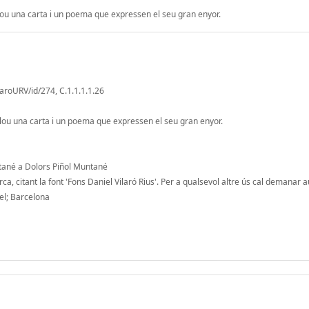
nclou una carta i un poema que expressen el seu gran enyor.
laroURV/id/274, C.1.1.1.1.26
nclou una carta i un poema que expressen el seu gran enyor.
ntané a Dolors Piñol Muntané
a, citant la font 'Fons Daniel Vilaró Rius'. Per a qualsevol altre ús cal demanar a
el; Barcelona