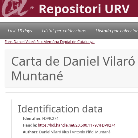
Repositori URV
Last 15 days
Llistat per col·leccions
Llistado por coleccio
Fons Daniel Vilaró Rius
Memòria Digital de Catalunya
Carta de Daniel Vilaró
Muntané
Identification data
Identifier:
FDVR:274
Handle
:
https://hdl.handle.net/20.500.11797/FDVR274
Authors:
Daniel Vilaró Rius i Antonio Piñol Muntané