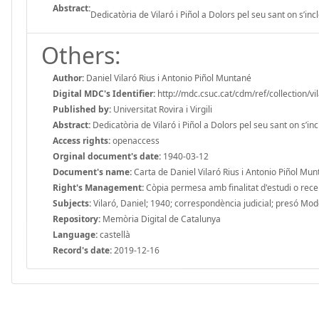
Abstract:
Dedicatòria de Vilaró i Piñol a Dolors pel seu sant on s’i
Others:
Author:
Daniel Vilaró Rius i Antonio Piñol Muntané
Digital MDC's Identifier:
http://mdc.csuc.cat/cdm/ref/collection/vi
Published by:
Universitat Rovira i Virgili
Abstract:
Dedicatòria de Vilaró i Piñol a Dolors pel seu sant on s’i
Access rights:
openaccess
Orginal document's date:
1940-03-12
Document's name:
Carta de Daniel Vilaró Rius i Antonio Piñol Mu
Right's Management:
Còpia permesa amb finalitat d'estudi o recerc
Subjects:
Vilaró, Daniel; 1940; correspondència judicial; presó Mod
Repository:
Memòria Digital de Catalunya
Language:
castellà
Record's date:
2019-12-16