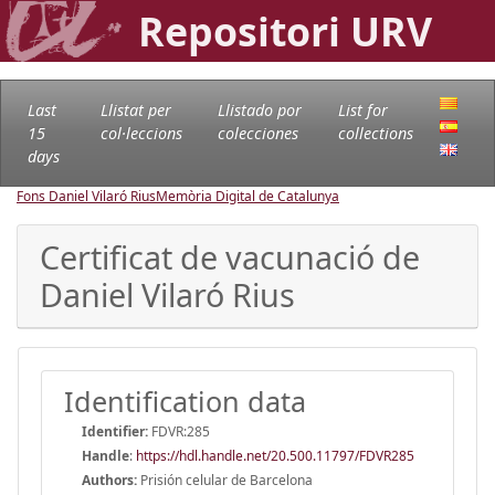
Repositori URV
Last
Llistat per
Llistado por
List for
15
col·leccions
colecciones
collections
days
Fons Daniel Vilaró Rius
Memòria Digital de Catalunya
Certificat de vacunació de
Daniel Vilaró Rius
Identification data
Identifier:
FDVR:285
Handle
:
https://hdl.handle.net/20.500.11797/FDVR285
Authors:
Prisión celular de Barcelona