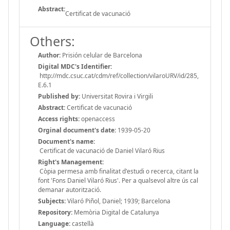
Abstract:
Certificat de vacunació
Others:
Author:
Prisión celular de Barcelona
Digital MDC's Identifier:
http://mdc.csuc.cat/cdm/ref/collection/vilaroURV/id/285,
E.6.1
Published by:
Universitat Rovira i Virgili
Abstract:
Certificat de vacunació
Access rights:
openaccess
Orginal document's date:
1939-05-20
Document's name:
Certificat de vacunació de Daniel Vilaró Rius
Right's Management:
Còpia permesa amb finalitat d'estudi o recerca, citant la
font 'Fons Daniel Vilaró Rius'. Per a qualsevol altre ús cal
demanar autorització.
Subjects:
Vilaró Piñol, Daniel; 1939; Barcelona
Repository:
Memòria Digital de Catalunya
Language:
castellà