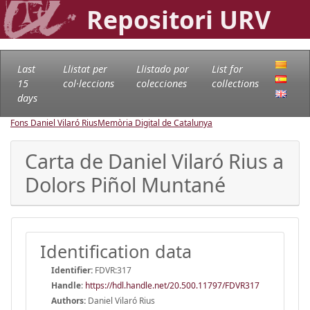
Repositori URV
Last
Llistat per
Llistado por
List for
15
col·leccions
colecciones
collections
days
Fons Daniel Vilaró Rius
Memòria Digital de Catalunya
Carta de Daniel Vilaró Rius a
Dolors Piñol Muntané
Identification data
Identifier:
FDVR:317
Handle
:
https://hdl.handle.net/20.500.11797/FDVR317
Authors:
Daniel Vilaró Rius