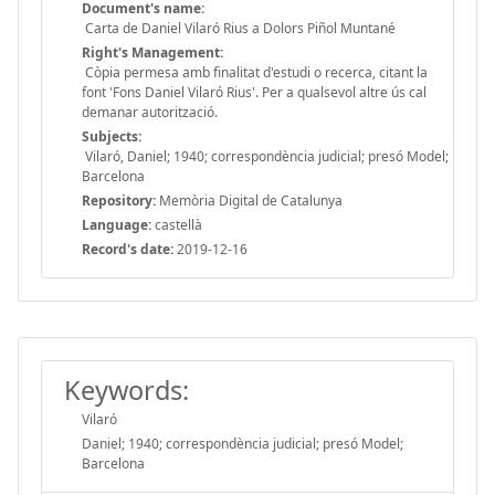
Document's name:
Carta de Daniel Vilaró Rius a Dolors Piñol Muntané
Right's Management:
Còpia permesa amb finalitat d'estudi o recerca, citant la
font 'Fons Daniel Vilaró Rius'. Per a qualsevol altre ús cal
demanar autorització.
Subjects:
Vilaró, Daniel; 1940; correspondència judicial; presó Model;
Barcelona
Repository:
Memòria Digital de Catalunya
Language:
castellà
Record's date:
2019-12-16
Keywords:
Vilaró
Daniel; 1940; correspondència judicial; presó Model;
Barcelona