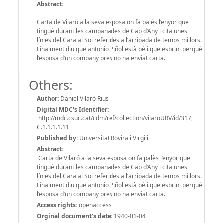
Abstract:
Carta de Vilaró a la seva esposa on fa palès l’enyor que
tingué durant les campanades de Cap d’Any i cita unes
línies del Cara al Sol referides a l’arribada de temps millors.
Finalment diu que antonio Piñol està bé i que esbrini perquè
l’esposa d’un company pres no ha enviat carta.
Others:
Author:
Daniel Vilaró Rius
Digital MDC's Identifier:
http://mdc.csuc.cat/cdm/ref/collection/vilaroURV/id/317,
C.1.1.1.1.11
Published by:
Universitat Rovira i Virgili
Abstract:
Carta de Vilaró a la seva esposa on fa palès l’enyor que
tingué durant les campanades de Cap d’Any i cita unes
línies del Cara al Sol referides a l’arribada de temps millors.
Finalment diu que antonio Piñol està bé i que esbrini perquè
l’esposa d’un company pres no ha enviat carta.
Access rights:
openaccess
Orginal document's date:
1940-01-04