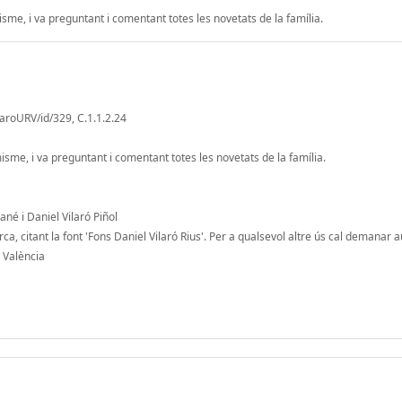
sme, i va preguntant i comentant totes les novetats de la família.
laroURV/id/329, C.1.1.2.24
sme, i va preguntant i comentant totes les novetats de la família.
né i Daniel Vilaró Piñol
a, citant la font 'Fons Daniel Vilaró Rius'. Per a qualsevol altre ús cal demanar a
; València