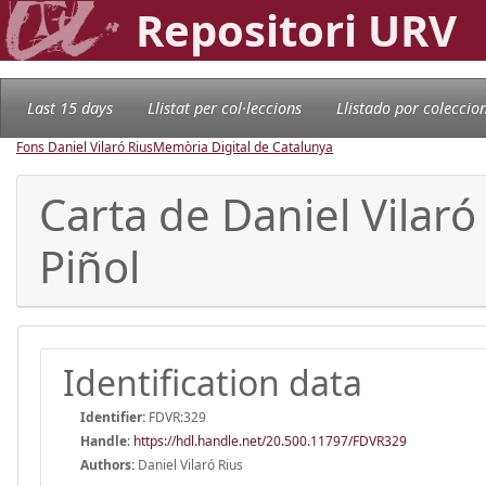
Repositori URV
Last 15 days
Llistat per col·leccions
Llistado por coleccio
Fons Daniel Vilaró Rius
Memòria Digital de Catalunya
Carta de Daniel Vilaró
Piñol
Identification data
Identifier:
FDVR:329
Handle
:
https://hdl.handle.net/20.500.11797/FDVR329
Authors:
Daniel Vilaró Rius