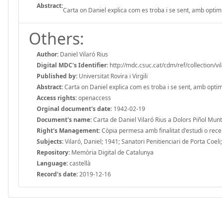
Abstract:
Carta on Daniel explica com es troba i se sent, amb optimi
Others:
Author:
Daniel Vilaró Rius
Digital MDC's Identifier:
http://mdc.csuc.cat/cdm/ref/collection/vi
Published by:
Universitat Rovira i Virgili
Abstract:
Carta on Daniel explica com es troba i se sent, amb optimi
Access rights:
openaccess
Orginal document's date:
1942-02-19
Document's name:
Carta de Daniel Vilaró Rius a Dolors Piñol Munta
Right's Management:
Còpia permesa amb finalitat d'estudi o recerc
Subjects:
Vilaró, Daniel; 1941; Sanatori Penitienciari de Porta Coeli
Repository:
Memòria Digital de Catalunya
Language:
castellà
Record's date:
2019-12-16