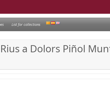
nes
List for collections
 Rius a Dolors Piñol Munt