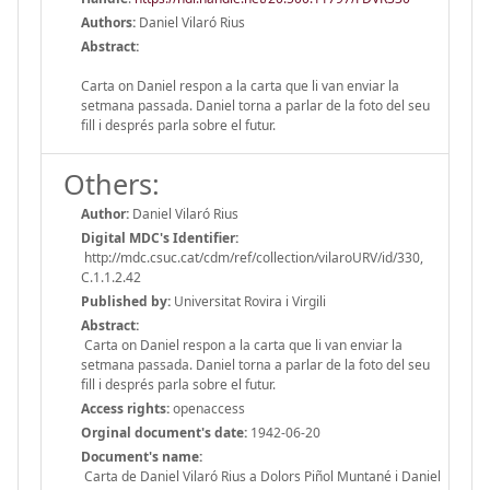
Authors:
Daniel Vilaró Rius
Abstract:
Carta on Daniel respon a la carta que li van enviar la
setmana passada. Daniel torna a parlar de la foto del seu
fill i després parla sobre el futur.
Others:
Author:
Daniel Vilaró Rius
Digital MDC's Identifier:
http://mdc.csuc.cat/cdm/ref/collection/vilaroURV/id/330,
C.1.1.2.42
Published by:
Universitat Rovira i Virgili
Abstract:
Carta on Daniel respon a la carta que li van enviar la
setmana passada. Daniel torna a parlar de la foto del seu
fill i després parla sobre el futur.
Access rights:
openaccess
Orginal document's date:
1942-06-20
Document's name:
Carta de Daniel Vilaró Rius a Dolors Piñol Muntané i Daniel