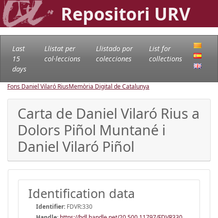
Repositori URV
Last
Llistat per
Llistado por
List for
15
col·leccions
colecciones
collections
days
Fons Daniel Vilaró Rius
Memòria Digital de Catalunya
Carta de Daniel Vilaró Rius a
Dolors Piñol Muntané i
Daniel Vilaró Piñol
Identification data
Identifier:
FDVR:330
Handle
:
https://hdl.handle.net/20.500.11797/FDVR330