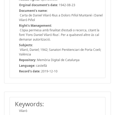
Orginal document's date:
1942-08-23
Document's name:
Carta de Daniel Vilaró Rius a Dolors Piñol Muntané i Danel
Vilaró Piñol
Right's Management:
Còpia permesa amb finalitat d'estudi o recerca, citant la
font 'Fons Daniel Vilaró Rius'. Per a qualsevol altre ús cal
demanar autorització.
Subjects:
Vilaró, Daniel; 1942; Sanatori Penitienciari de Porta Coeli;
València
Repository:
Memòria Digital de Catalunya
Language:
castellà
Record's date:
2019-12-10
Keywords:
Vilaró