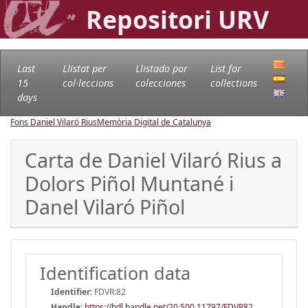
Repositori URV
Last
Llistat per
Llistado por
List for
15
col·leccions
colecciones
collections
days
Fons Daniel Vilaró Rius
Memòria Digital de Catalunya
Carta de Daniel Vilaró Rius a
Dolors Piñol Muntané i
Danel Vilaró Piñol
Identification data
Identifier:
FDVR:82
Handle
:
https://hdl.handle.net/20.500.11797/FDVR82