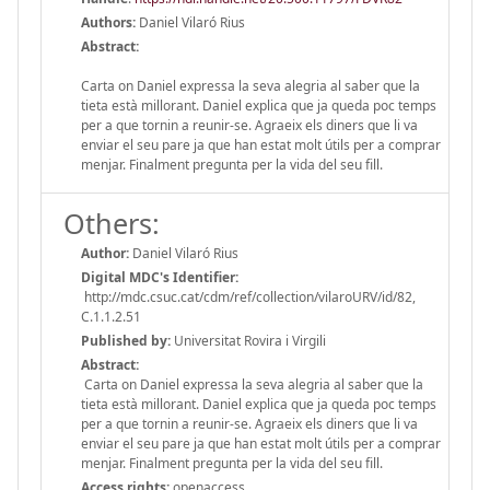
Authors:
Daniel Vilaró Rius
Abstract:
Carta on Daniel expressa la seva alegria al saber que la
tieta està millorant. Daniel explica que ja queda poc temps
per a que tornin a reunir-se. Agraeix els diners que li va
enviar el seu pare ja que han estat molt útils per a comprar
menjar. Finalment pregunta per la vida del seu fill.
Others:
Author:
Daniel Vilaró Rius
Digital MDC's Identifier:
http://mdc.csuc.cat/cdm/ref/collection/vilaroURV/id/82,
C.1.1.2.51
Published by:
Universitat Rovira i Virgili
Abstract:
Carta on Daniel expressa la seva alegria al saber que la
tieta està millorant. Daniel explica que ja queda poc temps
per a que tornin a reunir-se. Agraeix els diners que li va
enviar el seu pare ja que han estat molt útils per a comprar
menjar. Finalment pregunta per la vida del seu fill.
Access rights:
openaccess