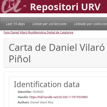
Repositori URV
Last 15 days
Llistat per col·leccions
Llistado por coleccio
Fons Daniel Vilaró Rius
Memòria Digital de Catalunya
Carta de Daniel Vilaró
Piñol
Identification data
Identifier:
FDVR:85
Handle
:
https://hdl.handle.net/20.500.11797/FDVR85
Authors:
Daniel Vilaró Rius