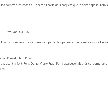
plica com van les coses al Sanatori i parla dels paquets que la seva esposa li envi
laroURV/id/85, C.1.1.3.3
plica com van les coses al Sanatori i parla dels paquets que la seva esposa li envi
né i Daniel Vilaró Piñol
a, citant la font 'Fons Daniel Vilaró Rius'. Per a qualsevol altre ús cal demanar a
govia