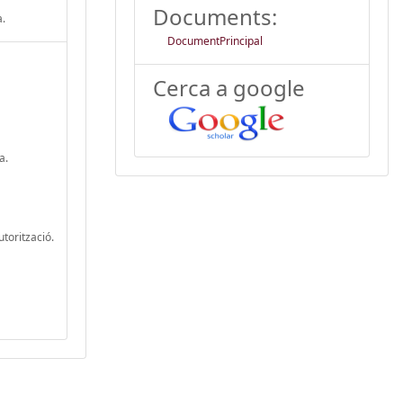
Documents:
a.
DocumentPrincipal
Cerca a google
a.
utorització.