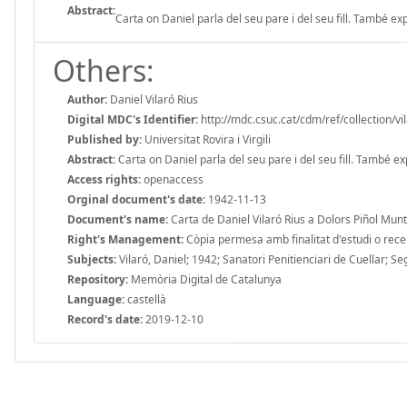
Abstract:
Carta on Daniel parla del seu pare i del seu fill. També ex
Others:
Author:
Daniel Vilaró Rius
Digital MDC's Identifier:
http://mdc.csuc.cat/cdm/ref/collection/vi
Published by:
Universitat Rovira i Virgili
Abstract:
Carta on Daniel parla del seu pare i del seu fill. També ex
Access rights:
openaccess
Orginal document's date:
1942-11-13
Document's name:
Carta de Daniel Vilaró Rius a Dolors Piñol Munta
Right's Management:
Còpia permesa amb finalitat d'estudi o recerc
Subjects:
Vilaró, Daniel; 1942; Sanatori Penitienciari de Cuellar; Se
Repository:
Memòria Digital de Catalunya
Language:
castellà
Record's date:
2019-12-10