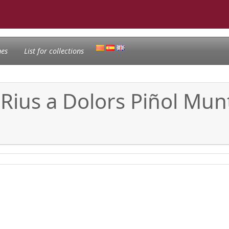
nes
List for collections
 Rius a Dolors Piñol Munt