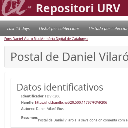
Repositori URV
Last 15 days
Llistat per col·leccions
Llistado por coleccio
Fons Daniel Vilaró Rius
Memòria Digital de Catalunya
Postal de Daniel Vilar
Datos identificativos
Identificador:
FDVR:206
Handle
:
https://hdl.handle.net/20.500.11797/FDVR206
Autores:
Daniel Vilaró Rius
Resumen:
Postal de Daniel Vilaró a la seva dona on comenta com est