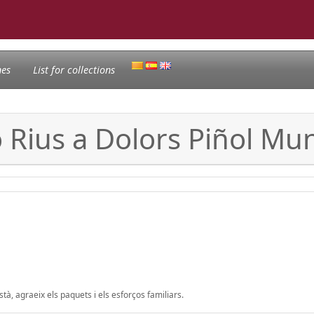
nes
List for collections
ó Rius a Dolors Piñol Mu
à, agraeix els paquets i els esforços familiars.