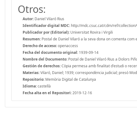
Otros:
Autor:
Daniel Vilaró Rius
Identificador digital MDC:
http://mdc.csuc.cat/cdm/ref/collection/
Publicador por (Editorial):
Universitat Rovira i Virgili
Resumen:
Postal de Daniel Vilaró a la seva dona on comenta com est
Derecho de acceso:
openaccess
Fecha del documento original:
1939-09-14
Nombre del Documento:
Postal de Daniel Vilaró Rius a Dolors Pi
Gestión de derechos:
Còpia permesa amb finalitat d'estudi o recerca
Materias:
Vilaró, Daniel; 1939; correspondència judicial; presó Mo
Repositorio:
Memòria Digital de Catalunya
Idioma:
castellà
Fecha alta en el Repositori:
2019-12-16