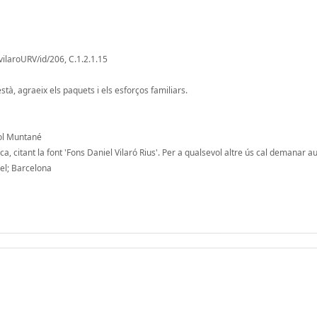
vilaroURV/id/206, C.1.2.1.15
à, agraeix els paquets i els esforços familiars.
ñol Muntané
, citant la font 'Fons Daniel Vilaró Rius'. Per a qualsevol altre ús cal demanar au
del; Barcelona