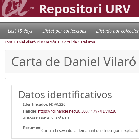
Repositori URV
Last 15 days
Llistat per col·leccions
Llistado por coleccio
Fons Daniel Vilaró Rius
Memòria Digital de Catalunya
Carta de Daniel Vilar
Datos identificativos
Identificador:
FDVR:226
Handle
:
https://hdl.handle.net/20.500.11797/FDVR226
Autores:
Daniel Vilaró Rius
Resumen:
Carta a la seva dona demanant que l'escrigui, i explicant 