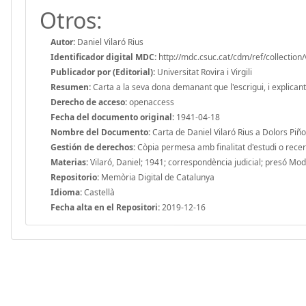
Otros:
Autor:
Daniel Vilaró Rius
Identificador digital MDC:
http://mdc.csuc.cat/cdm/ref/collection/
Publicador por (Editorial):
Universitat Rovira i Virgili
Resumen:
Carta a la seva dona demanant que l'escrigui, i explicant
Derecho de acceso:
openaccess
Fecha del documento original:
1941-04-18
Nombre del Documento:
Carta de Daniel Vilaró Rius a Dolors Piñ
Gestión de derechos:
Còpia permesa amb finalitat d'estudi o recerca
Materias:
Vilaró, Daniel; 1941; correspondència judicial; presó Mo
Repositorio:
Memòria Digital de Catalunya
Idioma:
Castellà
Fecha alta en el Repositori:
2019-12-16