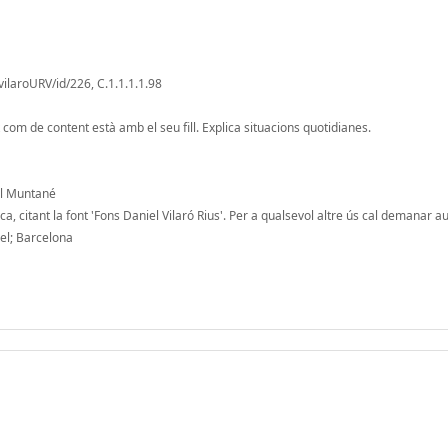
vilaroURV/id/226, C.1.1.1.1.98
 com de content està amb el seu fill. Explica situacions quotidianes.
ol Muntané
, citant la font 'Fons Daniel Vilaró Rius'. Per a qualsevol altre ús cal demanar au
del; Barcelona