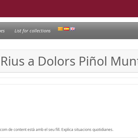
nes
List for collections
ó Rius a Dolors Piñol Mu
com de content està amb el seu fill. Explica situacions quotidianes.