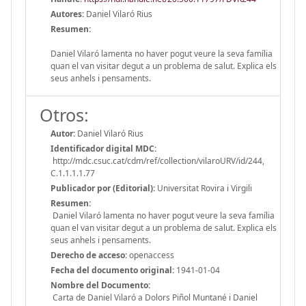
Autores:
Daniel Vilaró Rius
Resumen:
Daniel Vilaró lamenta no haver pogut veure la seva família
quan el van visitar degut a un problema de salut. Explica els
seus anhels i pensaments.
Otros:
Autor:
Daniel Vilaró Rius
Identificador digital MDC:
http://mdc.csuc.cat/cdm/ref/collection/vilaroURV/id/244,
C.1.1.1.1.77
Publicador por (Editorial):
Universitat Rovira i Virgili
Resumen:
Daniel Vilaró lamenta no haver pogut veure la seva família
quan el van visitar degut a un problema de salut. Explica els
seus anhels i pensaments.
Derecho de acceso:
openaccess
Fecha del documento original:
1941-01-04
Nombre del Documento:
Carta de Daniel Vilaró a Dolors Piñol Muntané i Daniel