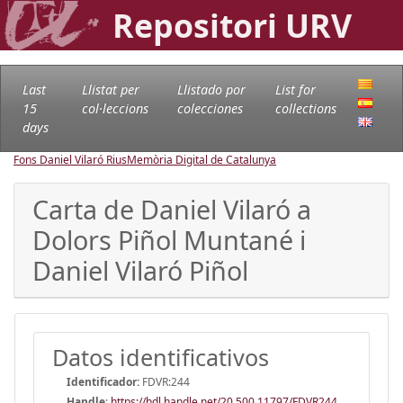
Repositori URV
Last
Llistat per
Llistado por
List for
15
col·leccions
colecciones
collections
days
Fons Daniel Vilaró Rius
Memòria Digital de Catalunya
Carta de Daniel Vilaró a
Dolors Piñol Muntané i
Daniel Vilaró Piñol
Datos identificativos
Identificador:
FDVR:244
Handle
:
https://hdl.handle.net/20.500.11797/FDVR244