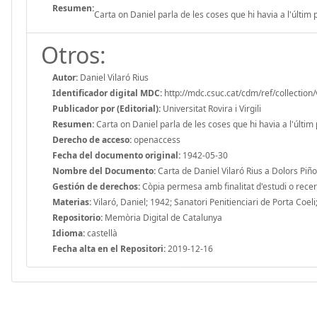
Resumen:
Carta on Daniel parla de les coses que hi havia a l'últim
Otros:
Autor:
Daniel Vilaró Rius
Identificador digital MDC:
http://mdc.csuc.cat/cdm/ref/collection/
Publicador por (Editorial):
Universitat Rovira i Virgili
Resumen:
Carta on Daniel parla de les coses que hi havia a l'últim
Derecho de acceso:
openaccess
Fecha del documento original:
1942-05-30
Nombre del Documento:
Carta de Daniel Vilaró Rius a Dolors Piño
Gestión de derechos:
Còpia permesa amb finalitat d'estudi o recerca
Materias:
Vilaró, Daniel; 1942; Sanatori Penitienciari de Porta Coeli
Repositorio:
Memòria Digital de Catalunya
Idioma:
castellà
Fecha alta en el Repositori:
2019-12-16