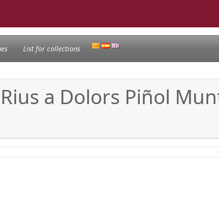
nes
List for collections
 Rius a Dolors Piñol Munt