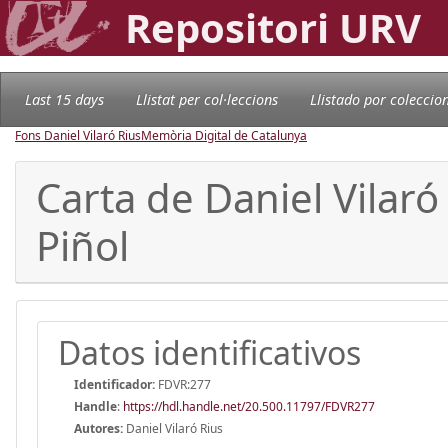
Repositori URV
Last 15 days
Llistat per col·leccions
Llistado por coleccio
Fons Daniel Vilaró Rius
Memòria Digital de Catalunya
Carta de Daniel Vilaró
Piñol
Datos identificativos
Identificador:
FDVR:277
Handle
:
https://hdl.handle.net/20.500.11797/FDVR277
Autores:
Daniel Vilaró Rius