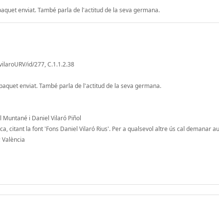
 paquet enviat. També parla de l'actitud de la seva germana.
vilaroURV/id/277, C.1.1.2.38
 paquet enviat. També parla de l'actitud de la seva germana.
l Muntané i Daniel Vilaró Piñol
, citant la font 'Fons Daniel Vilaró Rius'. Per a qualsevol altre ús cal demanar au
; València