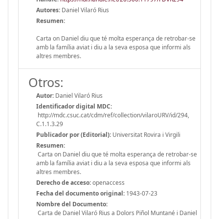
Autores:
Daniel Vilaró Rius
Resumen:
Carta on Daniel diu que té molta esperança de retrobar-se
amb la família aviat i diu a la seva esposa que informi als
altres membres.
Otros:
Autor:
Daniel Vilaró Rius
Identificador digital MDC:
http://mdc.csuc.cat/cdm/ref/collection/vilaroURV/id/294,
C.1.1.3.29
Publicador por (Editorial):
Universitat Rovira i Virgili
Resumen:
Carta on Daniel diu que té molta esperança de retrobar-se
amb la família aviat i diu a la seva esposa que informi als
altres membres.
Derecho de acceso:
openaccess
Fecha del documento original:
1943-07-23
Nombre del Documento:
Carta de Daniel Vilaró Rius a Dolors Piñol Muntané i Daniel