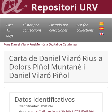
Repositori URV
Last
Llistat per
Llistado por
List for
15
col·leccions
colecciones
collections
days
Fons Daniel Vilaró Rius
Memòria Digital de Catalunya
Carta de Daniel Vilaró Rius a
Dolors Piñol Muntané i
Daniel Vilaró Piñol
Datos identificativos
Identificador:
FDVR:294
Handle
:
https://hdl.handle.net/20.500.11797/FDVR294