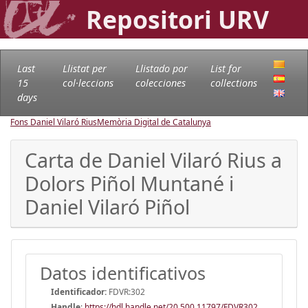
Repositori URV
Last
Llistat per
Llistado por
List for
15
col·leccions
colecciones
collections
days
Fons Daniel Vilaró Rius
Memòria Digital de Catalunya
Carta de Daniel Vilaró Rius a
Dolors Piñol Muntané i
Daniel Vilaró Piñol
Datos identificativos
Identificador:
FDVR:302
Handle
:
https://hdl.handle.net/20.500.11797/FDVR302