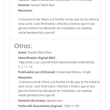
Autores:
Daniel Vilaró Rius
Resumen:
Comunicació de Vilaró a la família on diu que no ha rebut la
seva carta i això l’entristeix i informa a Dolors que el seu
germà Antonio ha demanat ser traslladat a la mateixa
unitat penitenciària que ell.
Otros:
Autor:
Daniel Vilaró Rius
Identificador digital MDC:
http://mdc.csuc.cat/cdm/ref/collection/vilaroURV/id/302,
C.1.1.1.1.4
Publicador por (Editorial):
Universitat Rovira i Virgili
Resumen:
Comunicació de Vilaró a la família on diu que no ha rebut la
seva carta i això l’entristeix i informa a Dolors que el seu
germà Antonio ha demanat ser traslladat a la mateixa
unitat penitenciària que ell.
Derecho de acceso:
openaccess
Fecha del documento original:
1939-11-09