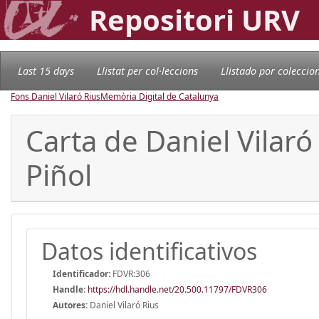
Repositori URV
Last 15 days
Llistat per col·leccions
Llistado por coleccio
Fons Daniel Vilaró Rius
Memòria Digital de Catalunya
Carta de Daniel Vilaró
Piñol
Datos identificativos
Identificador:
FDVR:306
Handle
:
https://hdl.handle.net/20.500.11797/FDVR306
Autores:
Daniel Vilaró Rius