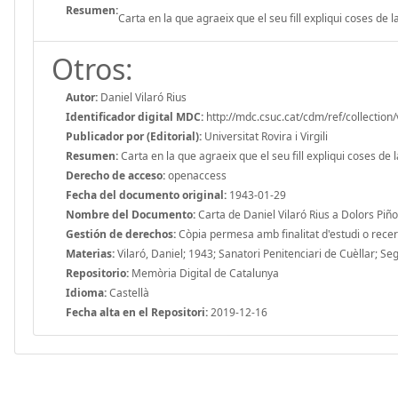
Resumen:
Carta en la que agraeix que el seu fill expliqui coses de l
Otros:
Autor:
Daniel Vilaró Rius
Identificador digital MDC:
http://mdc.csuc.cat/cdm/ref/collection/
Publicador por (Editorial):
Universitat Rovira i Virgili
Resumen:
Carta en la que agraeix que el seu fill expliqui coses de l
Derecho de acceso:
openaccess
Fecha del documento original:
1943-01-29
Nombre del Documento:
Carta de Daniel Vilaró Rius a Dolors Piño
Gestión de derechos:
Còpia permesa amb finalitat d'estudi o recerca
Materias:
Vilaró, Daniel; 1943; Sanatori Penitenciari de Cuèllar; Se
Repositorio:
Memòria Digital de Catalunya
Idioma:
Castellà
Fecha alta en el Repositori:
2019-12-16