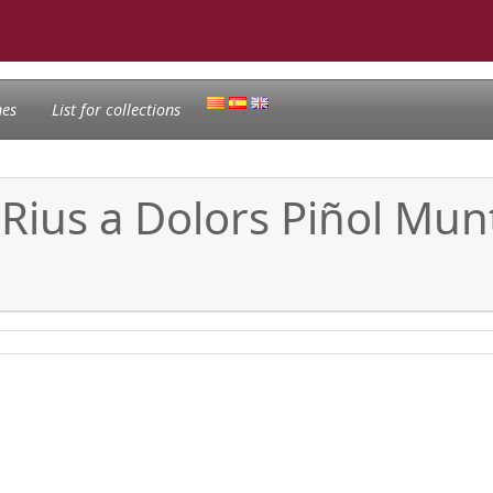
nes
List for collections
 Rius a Dolors Piñol Munt