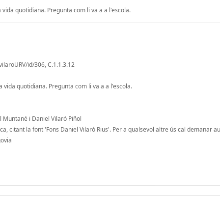
a vida quotidiana. Pregunta com li va a a l'escola.
vilaroURV/id/306, C.1.1.3.12
a vida quotidiana. Pregunta com li va a a l'escola.
l Muntané i Daniel Vilaró Piñol
, citant la font 'Fons Daniel Vilaró Rius'. Per a qualsevol altre ús cal demanar au
govia