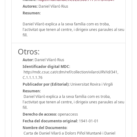
Autores:
Daniel Vilaró Rius
Resumen:
Daniel Vilarò explica a la seva família com es troba,
l'activitat que tenen al centre, i dirigeix unes paraules al seu
fill.
Otros:
Autor:
Daniel Vilaró Rius
Identificador digital MDC:
http://mdc.csuc.cat/cdm/ref/collection/vilaroURV/id/341,
C.1.1.1.1.76
Publicador por (Editorial):
Universitat Rovira i Virgili
Resumen:
Daniel Vilarò explica a la seva família com es troba,
l'activitat que tenen al centre, i dirigeix unes paraules al seu
fill.
Derecho de acceso:
openaccess
Fecha del documento original:
1941-01-01
Nombre del Documento:
Carta de Daniel Vilaró a Dolors Piñol Muntané i Daniel