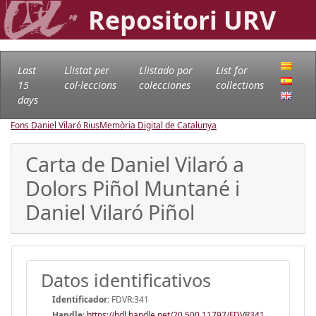
Repositori URV
Last
Llistat per
Llistado por
List for
15
col·leccions
colecciones
collections
days
Fons Daniel Vilaró Rius
Memòria Digital de Catalunya
Carta de Daniel Vilaró a
Dolors Piñol Muntané i
Daniel Vilaró Piñol
Datos identificativos
Identificador:
FDVR:341
Handle
:
https://hdl.handle.net/20.500.11797/FDVR341