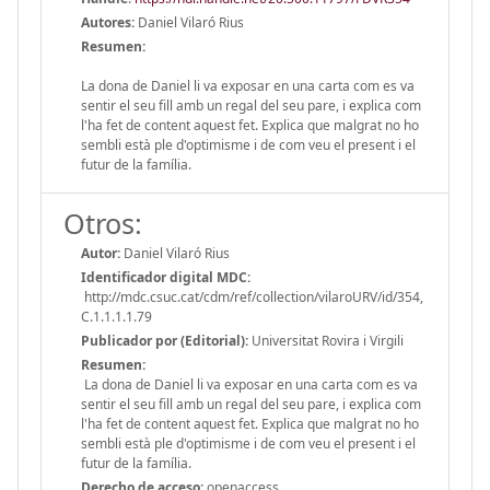
Autores:
Daniel Vilaró Rius
Resumen:
La dona de Daniel li va exposar en una carta com es va
sentir el seu fill amb un regal del seu pare, i explica com
l'ha fet de content aquest fet. Explica que malgrat no ho
sembli està ple d'optimisme i de com veu el present i el
futur de la família.
Otros:
Autor:
Daniel Vilaró Rius
Identificador digital MDC:
http://mdc.csuc.cat/cdm/ref/collection/vilaroURV/id/354,
C.1.1.1.1.79
Publicador por (Editorial):
Universitat Rovira i Virgili
Resumen:
La dona de Daniel li va exposar en una carta com es va
sentir el seu fill amb un regal del seu pare, i explica com
l'ha fet de content aquest fet. Explica que malgrat no ho
sembli està ple d'optimisme i de com veu el present i el
futur de la família.
Derecho de acceso:
openaccess