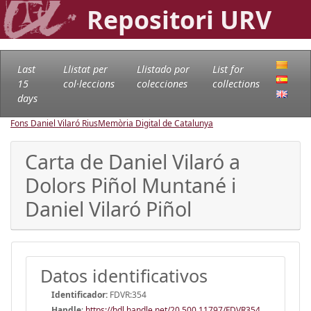
Repositori URV
Last
Llistat per
Llistado por
List for
15
col·leccions
colecciones
collections
days
Fons Daniel Vilaró Rius
Memòria Digital de Catalunya
Carta de Daniel Vilaró a
Dolors Piñol Muntané i
Daniel Vilaró Piñol
Datos identificativos
Identificador:
FDVR:354
Handle
:
https://hdl.handle.net/20.500.11797/FDVR354