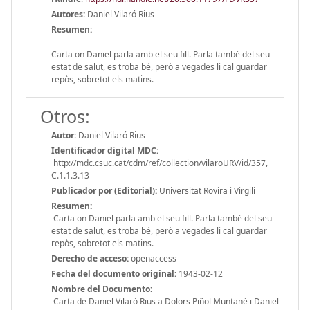
Autores:
Daniel Vilaró Rius
Resumen:
Carta on Daniel parla amb el seu fill. Parla també del seu
estat de salut, es troba bé, però a vegades li cal guardar
repòs, sobretot els matins.
Otros:
Autor:
Daniel Vilaró Rius
Identificador digital MDC:
http://mdc.csuc.cat/cdm/ref/collection/vilaroURV/id/357,
C.1.1.3.13
Publicador por (Editorial):
Universitat Rovira i Virgili
Resumen:
Carta on Daniel parla amb el seu fill. Parla també del seu
estat de salut, es troba bé, però a vegades li cal guardar
repòs, sobretot els matins.
Derecho de acceso:
openaccess
Fecha del documento original:
1943-02-12
Nombre del Documento:
Carta de Daniel Vilaró Rius a Dolors Piñol Muntané i Daniel