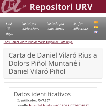
Repositori URV
Last
Llistat per
Llistado por
List for
15
col·leccions
colecciones
collections
days
Fons Daniel Vilaró Rius
Memòria Digital de Catalunya
Carta de Daniel Vilaró Rius a
Dolors Piñol Muntané i
Daniel Vilaró Piñol
Datos identificativos
Identificador:
FDVR:357
Handle
:
https://hdl.handle.net/20.500.11797/FDVR357