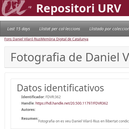
Repositori URV
Last 15 days
Llistat per col·leccions
Llistado por coleccio
Fons Daniel Vilaró Rius
Memòria Digital de Catalunya
Fotografia de Daniel V
Datos identificativos
Identificador:
FDVR:362
Handle
:
https://hdl.handle.net/20.500.11797/FDVR362
Autores:
Resumen:
Fotografia on es veu Daniel Vilaró Rius en llibertat cond