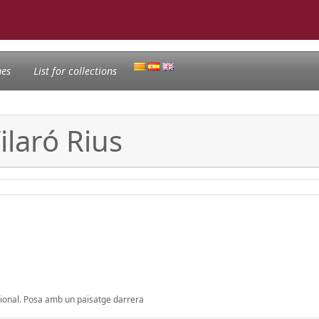
nes
List for collections
ilaró Rius
icional. Posa amb un paisatge darrera