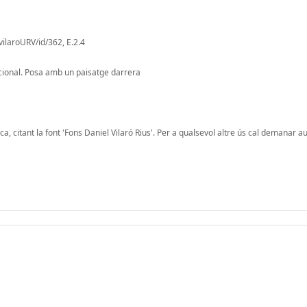
vilaroURV/id/362, E.2.4
dicional. Posa amb un paisatge darrera
, citant la font 'Fons Daniel Vilaró Rius'. Per a qualsevol altre ús cal demanar au