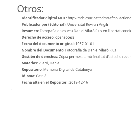
Otros:
Identificador digital MDC:
http://mdc.csuc.cat/cdm/ref/collection/
Publicador por (Editorial):
Universitat Rovira i Virgili
Resumen:
Fotografia on es veu Daniel Vilaró Rius en llibertat con
Derecho de acceso:
openaccess
Fecha del documento original:
1957-01-01
Nombre del Documento:
Fotografia de Daniel Vilaró Rius
Gestión de derechos:
Còpia permesa amb finalitat d'estudi o recerca
Materias:
Vilaró, Daniel
Repositorio:
Memòria Digital de Catalunya
Idioma:
Català
Fecha alta en el Repositori:
2019-12-16