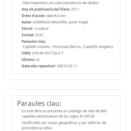
http://repositori.urv.cat/ca/proteccio-de-dades/
Any de publicació del llibre:
2011
Drets d'accés:
openAccess
Autor:
DOMINGO MAGAÑA, Javier Ángel
Edició:
1a edició
Entitat:
ICAC
Paraules clau:
Capitells romans ; Península Ibèrica ; Capitells visigòtics
ISBN:
978-84-937734-2-7
Idioma:
es
Data alta repositori:
20019-02-11
Paraules clau:
En este libro se presenta un catálogo de más de 800
capiteles peninsulares de los siglos IV-VIII dC
clasificados por zonas geográficas y por edificios de
procedencia (villas