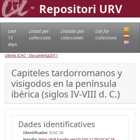
Repositori URV
Last
Llistat per
Llistado por
List for
15
col·leccions
colecciones
collections
days
Llibres ICAC - Documenta
2011
Capiteles tardorromanos y
visigodos en la península
ibérica (siglos IV-VIII d. C.)
Dades identificatives
Identificador:
ICAC:28
Handle
:
https://hdl.handle.net/20.500.11797/ICAC28