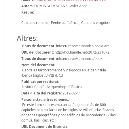
Autors:
DOMINGO MAGAÑA, Javier Ángel
Resum:
Capitells romans ; Península Ibèrica ; Capitells visigòtics
Altres:
Tipus de document:
info:eu-repo/semantics/bookPart
URL del document:
http://hdl.handle.net/2072/231072
Tipus de document:
info:eu-repo/semantics/book
Nom del document:
Capiteles tardorromanos y visigodos en la península
ibérica (siglos IV-VIII d. C.)
Publicat per (editora):
Institut Català d'Arqueologia Clàssica
Data d'alta del registre:
2019-02-11
Paraula clau altres idiomes:
En este libro se presenta un catálogo de más de 800
capiteles peninsulares de los siglos IV-VIII dC, clasificados
por zonas geográficas y por edificios de procedencia (villas,
domus, basílicas, etc.).
URL Document de llicència: