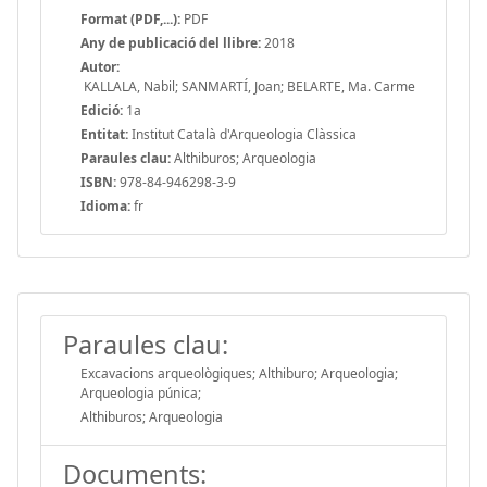
Format (PDF,...):
PDF
Any de publicació del llibre:
2018
Autor:
KALLALA, Nabil; SANMARTÍ, Joan; BELARTE, Ma. Carme
Edició:
1a
Entitat:
Institut Català d'Arqueologia Clàssica
Paraules clau:
Althiburos; Arqueologia
ISBN:
978-84-946298-3-9
Idioma:
fr
Paraules clau:
Excavacions arqueològiques; Althiburo; Arqueologia;
Arqueologia púnica;
Althiburos; Arqueologia
Documents: