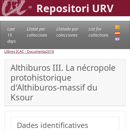
Repositori URV
Last
Llistat per
Llistado por
List for
15
col·leccions
colecciones
collections
days
Llibres ICAC - Documenta
2018
Althiburos III. La nécropole
protohistorique
d'Althiburos-massif du
Ksour
Dades identificatives