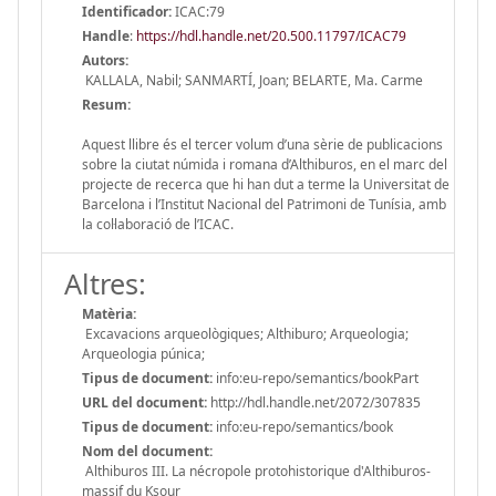
Identificador:
ICAC:79
Handle
:
https://hdl.handle.net/20.500.11797/ICAC79
Autors:
KALLALA, Nabil; SANMARTÍ, Joan; BELARTE, Ma. Carme
Resum:
Aquest llibre és el tercer volum d’una sèrie de publicacions
sobre la ciutat númida i romana d’Althiburos, en el marc del
projecte de recerca que hi han dut a terme la Universitat de
Barcelona i l’Institut Nacional del Patrimoni de Tunísia, amb
la col·laboració de l’ICAC.
Altres:
Matèria:
Excavacions arqueològiques; Althiburo; Arqueologia;
Arqueologia púnica;
Tipus de document:
info:eu-repo/semantics/bookPart
URL del document:
http://hdl.handle.net/2072/307835
Tipus de document:
info:eu-repo/semantics/book
Nom del document:
Althiburos III. La nécropole protohistorique d'Althiburos-
massif du Ksour