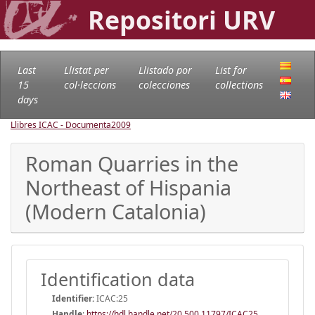
Repositori URV
Last
Llistat per
Llistado por
List for
15
col·leccions
colecciones
collections
days
Llibres ICAC - Documenta
2009
Roman Quarries in the
Northeast of Hispania
(Modern Catalonia)
Identification data
Identifier:
ICAC:25
Handle
:
https://hdl.handle.net/20.500.11797/ICAC25