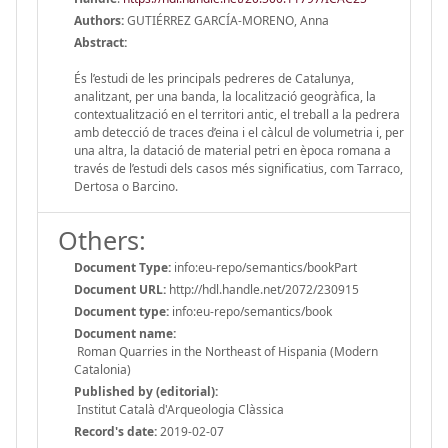
Authors:
GUTIÉRREZ GARCÍA-MORENO, Anna
Abstract:
És l’estudi de les principals pedreres de Catalunya,
analitzant, per una banda, la localització geogràfica, la
contextualització en el territori antic, el treball a la pedrera
amb detecció de traces d’eina i el càlcul de volumetria i, per
una altra, la datació de material petri en època romana a
través de l’estudi dels casos més significatius, com Tarraco,
Dertosa o Barcino.
Others:
Document Type:
info:eu-repo/semantics/bookPart
Document URL:
http://hdl.handle.net/2072/230915
Document type:
info:eu-repo/semantics/book
Document name:
Roman Quarries in the Northeast of Hispania (Modern
Catalonia)
Published by (editorial):
Institut Català d'Arqueologia Clàssica
Record's date:
2019-02-07