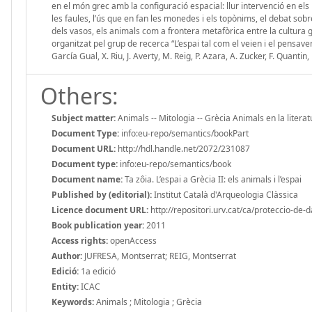
en el món grec amb la configuració espacial: llur intervenció en els re
les faules, l’ús que en fan les monedes i els topònims, el debat sobre 
dels vasos, els animals com a frontera metafòrica entre la cultura gre
organitzat pel grup de recerca “L’espai tal com el veien i el pensave
García Gual, X. Riu, J. Averty, M. Reig, P. Azara, A. Zucker, F. Quantin,
Others:
Subject matter:
Animals -- Mitologia -- Grècia Animals en la literatu
Document Type:
info:eu-repo/semantics/bookPart
Document URL:
http://hdl.handle.net/2072/231087
Document type:
info:eu-repo/semantics/book
Document name:
Ta zôia. L’espai a Grècia II: els animals i l’espai
Published by (editorial):
Institut Català d'Arqueologia Clàssica
Licence document URL:
http://repositori.urv.cat/ca/proteccio-de-
Book publication year:
2011
Access rights:
openAccess
Author:
JUFRESA, Montserrat; REIG, Montserrat
Edició:
1a edició
Entity:
ICAC
Keywords:
Animals ; Mitologia ; Grècia