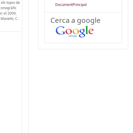
 els topoi de
DocumentPrincipal
iconogràfic
oc el 2009,
Cerca a google
 Manetti, C.