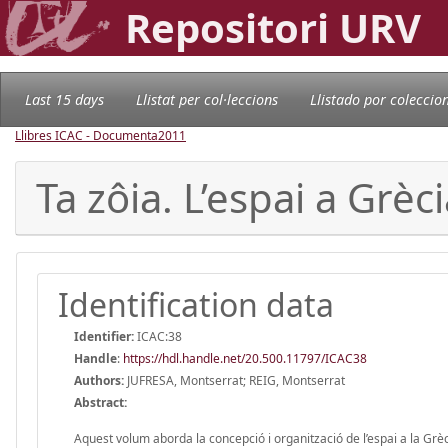
Repositori URV
Last 15 days
Llistat per col·leccions
Llistado por coleccio
Llibres ICAC - Documenta
2011
Ta zôia. L’espai a Grècia
Identification data
Identifier:
ICAC:38
Handle
:
https://hdl.handle.net/20.500.11797/ICAC38
Authors:
JUFRESA, Montserrat; REIG, Montserrat
Abstract:
Aquest volum aborda la concepció i organització de l’espai a la Grèc