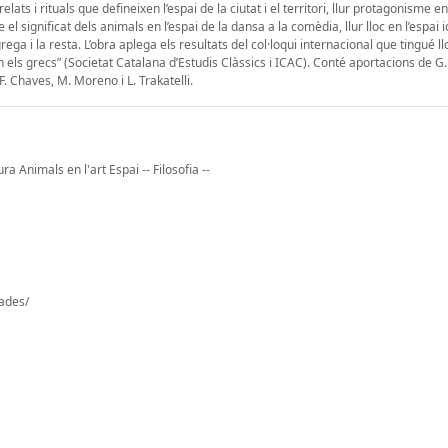
lats i rituals que defineixen l’espai de la ciutat i el territori, llur protagonisme en
el significat dels animals en l’espai de la dansa a la comèdia, llur lloc en l’espai 
ga i la resta. L’obra aplega els resultats del col·loqui internacional que tingué ll
n els grecs” (Societat Catalana d’Estudis Clàssics i ICAC). Conté aportacions de G.
 F. Chaves, M. Moreno i L. Trakatelli.
ra Animals en l'art Espai -- Filosofia --
dades/