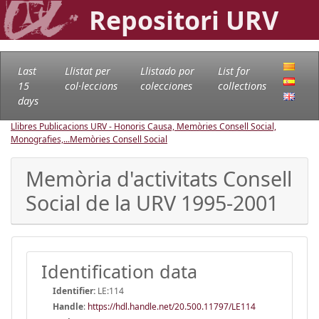
Repositori URV
Last
Llistat per
Llistado por
List for
15
col·leccions
colecciones
collections
days
Llibres Publicacions URV - Honoris Causa, Memòries Consell Social,
Monografies,...
Memòries Consell Social
Memòria d'activitats Consell
Social de la URV 1995-2001
Identification data
Identifier:
LE:114
Handle
:
https://hdl.handle.net/20.500.11797/LE114