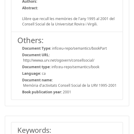
Authors:
Abstract:
Llibre que recull les memòries de l'any 1995 al 2001 del
Consell Social de la Universitat Rovira i Virgili.
Others:
Document Type:
info:eu-repo/semantics/bookPart
Document URL:
http://wwwa.urv.net/ogovern/consellsocial/
Document type:
info:eu-repo/semantics/book
Language:
ca
Document name:
Memòria d'activitats Consell Social de la URV 1995-2001
Book publication year:
2001
Keywords: