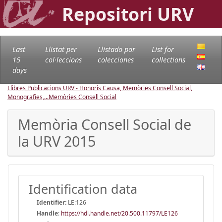
Repositori URV
Last
Llistat per
Llistado por
List for
15
col·leccions
colecciones
collections
days
Llibres Publicacions URV - Honoris Causa, Memòries Consell Social,
Monografies,...
Memòries Consell Social
Memòria Consell Social de
la URV 2015
Identification data
Identifier:
LE:126
Handle
:
https://hdl.handle.net/20.500.11797/LE126