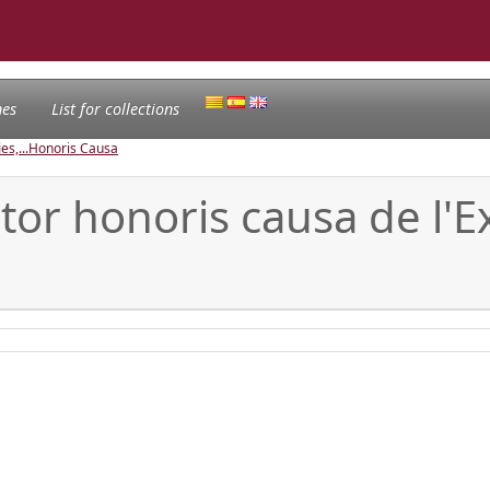
nes
List for collections
s,...
Honoris Causa
or honoris causa de l'Ex