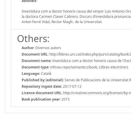
Abstract:
Investidura com a doctor honoris causa del senyor Luis Antonio Oro
la doctora Carmen Claver Cabrero. Discurs d’investidura pronuncia
Anton Ferré Vidal, Rector Magfc. de la Universitat.
Others:
Author:
Diversos autors
Document URL:
http://llibres.urv.cat/index.php/purv/catalog/book
Document name:
Investidura com a doctor honoris causa de l'Excm
Document type:
info:eu-repo/semantics/book, Llibres electrònics
Language:
Català
Published by (editorial):
Servei de Publicacions de la Universitat Ro
Repository ingest date:
2017-07-12
Licence document URL:
http://creativecommons.org/licenses/by-n
Book publication year:
2015