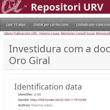
Repositori URV
Last 15 days
Llistat per col·leccions
Llistado por coleccio
Llibres Publicacions URV - Honoris Causa, Memòries Consell Social, Monografie
Investidura com a doct
Oro Giral
Identification data
Identifier:
LE:80
Handle
:
https://hdl.handle.net/20.500.11797/LE80
Authors:
Diversos autors