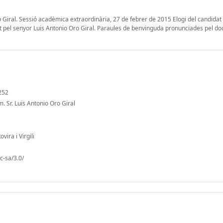
 Giral. Sessió acadèmica extraordinària, 27 de febrer de 2015 Elogi del candidat
t pel senyor Luis Antonio Oro Giral. Paraules de benvinguda pronunciades pel do
/252
. Sr. Luis Antonio Oro Giral
vira i Virgili
c-sa/3.0/