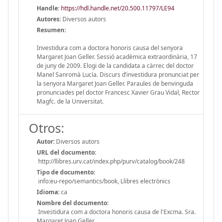
Handle
:
https://hdl.handle.net/20.500.11797/LE94
Autores:
Diversos autors
Resumen:
Investidura com a doctora honoris causa del senyora
Margaret Joan Geller. Sessió acadèmica extraordinària, 17
de juny de 2009. Elogi de la candidata a càrrec del doctor
Manel Sanromà Lucía. Discurs d’investidura pronunciat per
la senyora Margaret Joan Geller. Paraules de benvinguda
pronunciades pel doctor Francesc Xavier Grau Vidal, Rector
Magfc. de la Universitat.
Otros:
Autor:
Diversos autors
URL del documento:
http://llibres.urv.cat/index.php/purv/catalog/book/248
Tipo de documento:
info:eu-repo/semantics/book, Llibres electrònics
Idioma:
ca
Nombre del documento:
Investidura com a doctora honoris causa de l'Excma. Sra.
Margaret Joan Geller