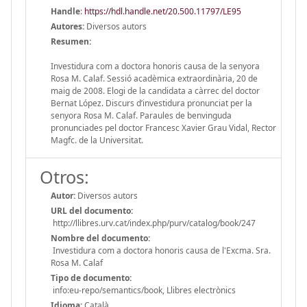
Handle
:
https://hdl.handle.net/20.500.11797/LE95
Autores:
Diversos autors
Resumen:
Investidura com a doctora honoris causa de la senyora
Rosa M. Calaf. Sessió acadèmica extraordinària, 20 de
maig de 2008. Elogi de la candidata a càrrec del doctor
Bernat López. Discurs d’investidura pronunciat per la
senyora Rosa M. Calaf. Paraules de benvinguda
pronunciades pel doctor Francesc Xavier Grau Vidal, Rector
Magfc. de la Universitat.
Otros:
Autor:
Diversos autors
URL del documento:
http://llibres.urv.cat/index.php/purv/catalog/book/247
Nombre del documento:
Investidura com a doctora honoris causa de l'Excma. Sra.
Rosa M. Calaf
Tipo de documento:
info:eu-repo/semantics/book, Llibres electrònics
Idioma:
Català