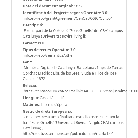
Data del document orginal:
1872
Identificació del Projecte segons OpenAire 3.0:
info:eu-repo/grantAgreement/GenCat/OSIC/CLT501
Descripció:
Forma part de la Col·lecció “Fons Graells” del CRAI campus
Catalunya (Universitat Rovira i Virgili)
Format:
PDF
Tipus de recurs OpenAire 3.0:
info:eu-repo/semantics/other
Font:
Memòria Digital de Catalunya, Barcelona : Impr. de Tomas
Gorchs ; Madrid : Libr. de los Sres. Viuda é Hijos de José
Cuesta, 1872
Relació:
https://cercador.urv.cat/permalink/34CSUC_URV/sasjus/alma991
Llengua:
Castellà i italià
Matèries:
Llibrets d'òpera
Gestió de drets Europeana:
Còpia permesa amb finalitat d'estudi o recerca, citant la
font 'Fons Graells” (Universitat Rovira i Virgili. CRAI campus
Catalunya).,
http://creativecommons.org/publicdomain/mark/1.0/