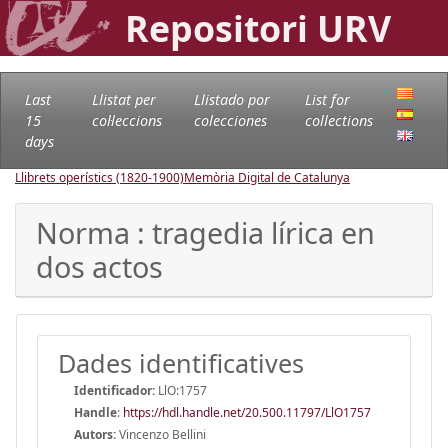
Repositori URV
Last
Llistat per
Llistado por
List for
15
col·leccions
colecciones
collections
days
Llibrets operístics (1820-1900)
Memòria Digital de Catalunya
Norma : tragedia lírica en
dos actos
Dades identificatives
Identificador:
LlO:1757
Handle
:
https://hdl.handle.net/20.500.11797/LlO1757
Autors:
Vincenzo Bellini