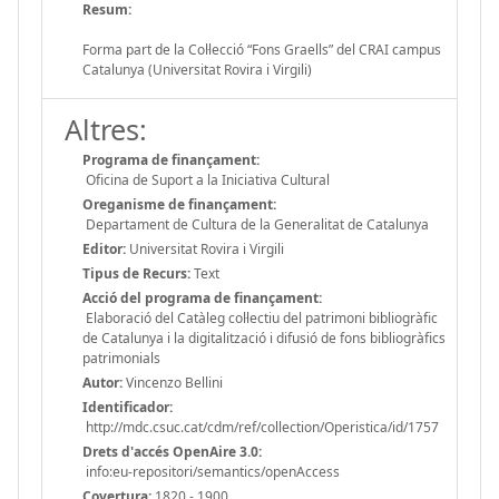
Resum:
Forma part de la Col·lecció “Fons Graells” del CRAI campus
Catalunya (Universitat Rovira i Virgili)
Altres:
Programa de finançament:
Oficina de Suport a la Iniciativa Cultural
Oreganisme de finançament:
Departament de Cultura de la Generalitat de Catalunya
Editor:
Universitat Rovira i Virgili
Tipus de Recurs:
Text
Acció del programa de finançament:
Elaboració del Catàleg col·lectiu del patrimoni bibliogràfic
de Catalunya i la digitalització i difusió de fons bibliogràfics
patrimonials
Autor:
Vincenzo Bellini
Identificador:
http://mdc.csuc.cat/cdm/ref/collection/Operistica/id/1757
Drets d'accés OpenAire 3.0:
info:eu-repositori/semantics/openAccess
Covertura:
1820 - 1900