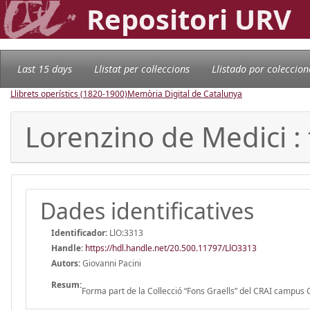
Repositori URV
Last 15 days
Llistat per col·leccions
Llistado por coleccion
Llibrets operístics (1820-1900)
Memòria Digital de Catalunya
Lorenzino de Medici : t
Dades identificatives
Identificador:
LlO:3313
Handle
:
https://hdl.handle.net/20.500.11797/LlO3313
Autors:
Giovanni Pacini
Resum:
Forma part de la Col·lecció “Fons Graells” del CRAI campus Ca