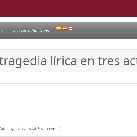
es
List for collections
ragedia lírica en tres ac
talunya (Universitat Rovira i Virgili)