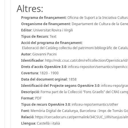
Altres:
Programa de finançament:
Oficina de Suport a la Iniciativa Cultur
Oreganisme de finançament:
Departament de Cultura de la Gener
Editor:
Universitat Rovira i Virgili
Tipus de Recurs:
Text
Acció del programa de finançament:
Elaboració del Catàleg col·lectiu del patrimoni bibliogràfic de Catalun
Autor:
Giovanni Pacini
Identificador:
http://mdc.csuc.cat/cdm/ref/collection/Operistica/id
Drets d'accés OpenAire 3.0:
info:eu-repositori/semantics/openAc
Covertura:
1820 - 1900
Data del document orginal:
1858
Identificació del Projecte segons OpenAire 3.0:
info:eu-repo/gr
Descripció:
Forma part de la Col·lecció “Fons Graells” del CRAI campu
Format:
PDF
Tipus de recurs OpenAire 3.0:
info:eu-repo/semantics/other
Font:
Memòria Digital de Catalunya, Barcelona : Impr. de Tomás G
Relació:
https://cercador.urv.cat/permalink/34CSUC_URV/sasjus
Llengua:
Castellà i italià