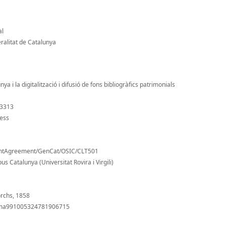
al
alitat de Catalunya
ya i la digitalització i difusió de fons bibliogràfics patrimonials
/3313
cess
antAgreement/GenCat/OSIC/CLT501
s Catalunya (Universitat Rovira i Virgili)
orchs, 1858
/alma991005324781906715