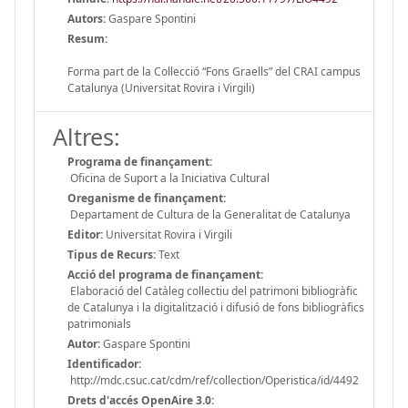
Autors:
Gaspare Spontini
Resum:
Forma part de la Col·lecció “Fons Graells” del CRAI campus
Catalunya (Universitat Rovira i Virgili)
Altres:
Programa de finançament:
Oficina de Suport a la Iniciativa Cultural
Oreganisme de finançament:
Departament de Cultura de la Generalitat de Catalunya
Editor:
Universitat Rovira i Virgili
Tipus de Recurs:
Text
Acció del programa de finançament:
Elaboració del Catàleg col·lectiu del patrimoni bibliogràfic
de Catalunya i la digitalització i difusió de fons bibliogràfics
patrimonials
Autor:
Gaspare Spontini
Identificador:
http://mdc.csuc.cat/cdm/ref/collection/Operistica/id/4492
Drets d'accés OpenAire 3.0: