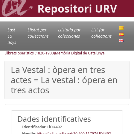
Repositori URV
Last
Llistat per
Llistado por
List for
15
col·leccions
colecciones
collections
days
Llibrets operístics (1820-1900)
Memòria Digital de Catalunya
La Vestal : òpera en tres
actes = La vestal : ópera en
tres actos
Dades identificatives
Identificador:
LlO:4492
Handle
:
https://hdl.handle.net/20.500.11797/LlO4492