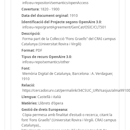
info:eu-repositori/semantics/openAccess
Covertura:
1820 - 1900
Data del document orginal:
1910
Identificació del Projecte segons OpenAire 3.0:
info:eu-repo/grantAgreement/GenCat/OSIC/CLT501
Descripció:
Forma part de la Col·lecció “Fons Graells” del CRAI campus
Catalunya (Universitat Rovira i Virgili)
Format:
PDF
Tipus de recurs OpenAire 3.0:
info:eu-repo/semantics/other
Font:
Memòria Digital de Catalunya, Barcelona : A. Verdaguer,
1910
Relació:
https://cercador.urv.cat/permalink/34CSUC_URV/sasjus/alma991
Llengua:
Castellà i italià
Matèries:
Llibrets d'òpera
Gestió de drets Europeana:
Còpia permesa amb finalitat d'estudi o recerca, citant la
font 'Fons Graells” (Universitat Rovira i Virgili. CRAI campus
Catalunya).,