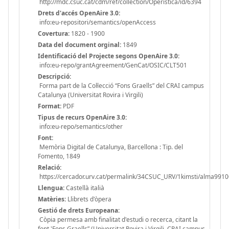
http://mdc.csuc.cat/cdm/ref/collection/Operistica/id/6394
Drets d'accés OpenAire 3.0:
info:eu-repositori/semantics/openAccess
Covertura:
1820 - 1900
Data del document orginal:
1849
Identificació del Projecte segons OpenAire 3.0:
info:eu-repo/grantAgreement/GenCat/OSIC/CLT501
Descripció:
Forma part de la Col·lecció “Fons Graells” del CRAI campus
Catalunya (Universitat Rovira i Virgili)
Format:
PDF
Tipus de recurs OpenAire 3.0:
info:eu-repo/semantics/other
Font:
Memòria Digital de Catalunya, Barcellona : Tip. del
Fomento, 1849
Relació:
https://cercador.urv.cat/permalink/34CSUC_URV/1kimsti/alma99
Llengua:
Castellà italià
Matèries:
Llibrets d'òpera
Gestió de drets Europeana:
Còpia permesa amb finalitat d'estudi o recerca, citant la
font 'Fons Graells” (Universitat Rovira i Virgili. CRAI campus