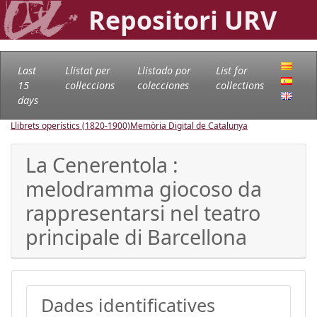
Repositori URV
Last
Llistat per
Llistado por
List for
15
col·leccions
colecciones
collections
days
Llibrets operístics (1820-1900)
Memòria Digital de Catalunya
La Cenerentola :
melodramma giocoso da
rappresentarsi nel teatro
principale di Barcellona
Dades identificatives