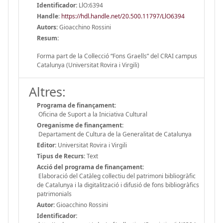
Identificador:
LlO:6394
Handle
:
https://hdl.handle.net/20.500.11797/LlO6394
Autors:
Gioacchino Rossini
Resum:
Forma part de la Col·lecció “Fons Graells” del CRAI campus
Catalunya (Universitat Rovira i Virgili)
Altres:
Programa de finançament:
Oficina de Suport a la Iniciativa Cultural
Oreganisme de finançament:
Departament de Cultura de la Generalitat de Catalunya
Editor:
Universitat Rovira i Virgili
Tipus de Recurs:
Text
Acció del programa de finançament:
Elaboració del Catàleg col·lectiu del patrimoni bibliogràfic
de Catalunya i la digitalització i difusió de fons bibliogràfics
patrimonials
Autor:
Gioacchino Rossini
Identificador: