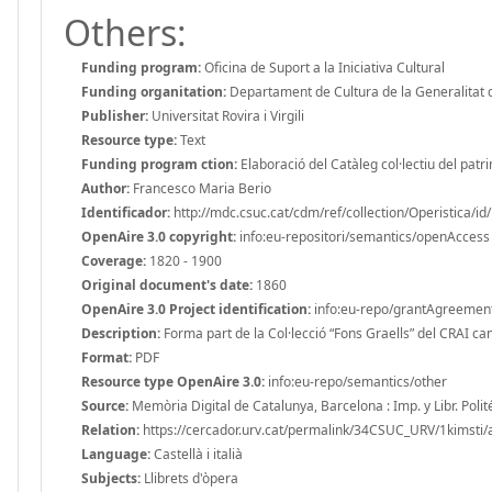
Others:
Funding program:
Oficina de Suport a la Iniciativa Cultural
Funding organitation:
Departament de Cultura de la Generalitat 
Publisher:
Universitat Rovira i Virgili
Resource type:
Text
Funding program ction:
Elaboració del Catàleg col·lectiu del patrim
Author:
Francesco Maria Berio
Identificador:
http://mdc.csuc.cat/cdm/ref/collection/Operistica/id
OpenAire 3.0 copyright:
info:eu-repositori/semantics/openAccess
Coverage:
1820 - 1900
Original document's date:
1860
OpenAire 3.0 Project identification:
info:eu-repo/grantAgreeme
Description:
Forma part de la Col·lecció “Fons Graells” del CRAI cam
Format:
PDF
Resource type OpenAire 3.0:
info:eu-repo/semantics/other
Source:
Memòria Digital de Catalunya, Barcelona : Imp. y Libr. Pol
Relation:
https://cercador.urv.cat/permalink/34CSUC_URV/1kims
Language:
Castellà i italià
Subjects:
Llibrets d'òpera