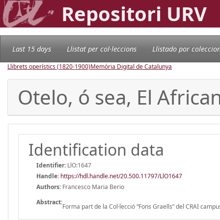
Repositori URV
Last 15 days
Llistat per col·leccions
Llistado por coleccio
Llibrets operístics (1820-1900)
Memòria Digital de Catalunya
Otelo, ó sea, El Afric
Identification data
Identifier:
LlO:1647
Handle
:
https://hdl.handle.net/20.500.11797/LlO1647
Authors:
Francesco Maria Berio
Abstract:
Forma part de la Col·lecció “Fons Graells” del CRAI campus 