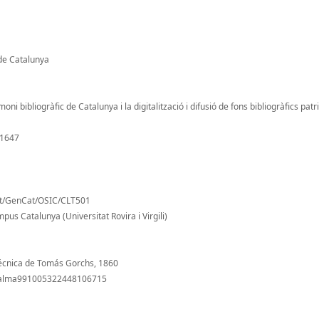
de Catalunya
oni bibliogràfic de Catalunya i la digitalització i difusió de fons bibliogràfics pat
/1647
nt/GenCat/OSIC/CLT501
pus Catalunya (Universitat Rovira i Virgili)
itécnica de Tomás Gorchs, 1860
ti/alma991005322448106715