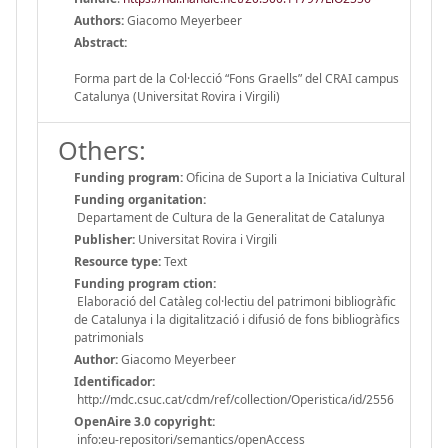
Authors:
Giacomo Meyerbeer
Abstract:
Forma part de la Col·lecció “Fons Graells” del CRAI campus
Catalunya (Universitat Rovira i Virgili)
Others:
Funding program:
Oficina de Suport a la Iniciativa Cultural
Funding organitation:
Departament de Cultura de la Generalitat de Catalunya
Publisher:
Universitat Rovira i Virgili
Resource type:
Text
Funding program ction:
Elaboració del Catàleg col·lectiu del patrimoni bibliogràfic
de Catalunya i la digitalització i difusió de fons bibliogràfics
patrimonials
Author:
Giacomo Meyerbeer
Identificador:
http://mdc.csuc.cat/cdm/ref/collection/Operistica/id/2556
OpenAire 3.0 copyright:
info:eu-repositori/semantics/openAccess