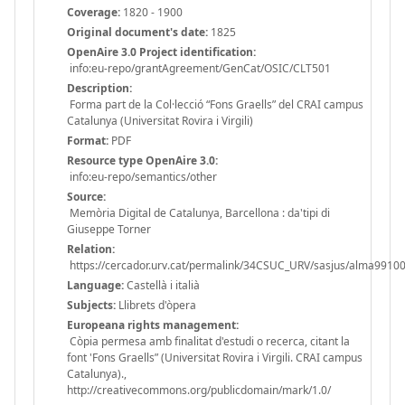
Coverage:
1820 - 1900
Original document's date:
1825
OpenAire 3.0 Project identification:
info:eu-repo/grantAgreement/GenCat/OSIC/CLT501
Description:
Forma part de la Col·lecció “Fons Graells” del CRAI campus
Catalunya (Universitat Rovira i Virgili)
Format:
PDF
Resource type OpenAire 3.0:
info:eu-repo/semantics/other
Source:
Memòria Digital de Catalunya, Barcellona : da'tipi di
Giuseppe Torner
Relation:
https://cercador.urv.cat/permalink/34CSUC_URV/sasjus/alma991
Language:
Castellà i italià
Subjects:
Llibrets d'òpera
Europeana rights management:
Còpia permesa amb finalitat d'estudi o recerca, citant la
font 'Fons Graells” (Universitat Rovira i Virgili. CRAI campus
Catalunya).,
http://creativecommons.org/publicdomain/mark/1.0/