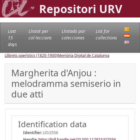
Repositori URV
Last
Llistat per
Llistado por
List for
15
col·leccions
colecciones
collections
days
Llibrets operístics (1820-1900)
Memòria Digital de Catalunya
Margherita d'Anjou :
melodramma semiserio in
due atti
Identification data
Identifier:
LlO:2556
Handle
:
https://hdl.handle.net/20.500.11797/LlO2556