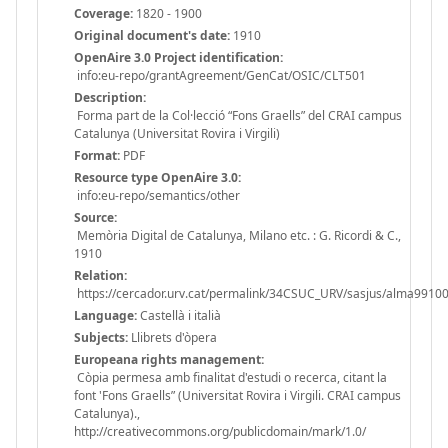
Coverage:
1820 - 1900
Original document's date:
1910
OpenAire 3.0 Project identification:
info:eu-repo/grantAgreement/GenCat/OSIC/CLT501
Description:
Forma part de la Col·lecció “Fons Graells” del CRAI campus
Catalunya (Universitat Rovira i Virgili)
Format:
PDF
Resource type OpenAire 3.0:
info:eu-repo/semantics/other
Source:
Memòria Digital de Catalunya, Milano etc. : G. Ricordi & C.,
1910
Relation:
https://cercador.urv.cat/permalink/34CSUC_URV/sasjus/alma991
Language:
Castellà i italià
Subjects:
Llibrets d'òpera
Europeana rights management:
Còpia permesa amb finalitat d'estudi o recerca, citant la
font 'Fons Graells” (Universitat Rovira i Virgili. CRAI campus
Catalunya).,
http://creativecommons.org/publicdomain/mark/1.0/