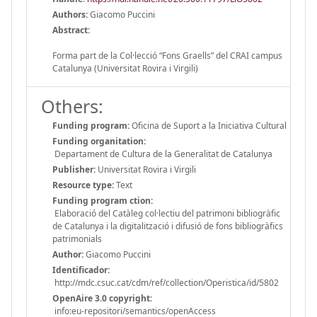
Authors:
Giacomo Puccini
Abstract:
Forma part de la Col·lecció “Fons Graells” del CRAI campus
Catalunya (Universitat Rovira i Virgili)
Others:
Funding program:
Oficina de Suport a la Iniciativa Cultural
Funding organitation:
Departament de Cultura de la Generalitat de Catalunya
Publisher:
Universitat Rovira i Virgili
Resource type:
Text
Funding program ction:
Elaboració del Catàleg col·lectiu del patrimoni bibliogràfic
de Catalunya i la digitalització i difusió de fons bibliogràfics
patrimonials
Author:
Giacomo Puccini
Identificador:
http://mdc.csuc.cat/cdm/ref/collection/Operistica/id/5802
OpenAire 3.0 copyright:
info:eu-repositori/semantics/openAccess