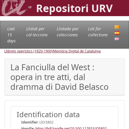
Repositori URV
Last
Llistat per
Llistado por
List for
15
col·leccions
colecciones
collections
days
Llibrets operístics (1820-1900)
Memòria Digital de Catalunya
La Fanciulla del West :
opera in tre atti, dal
dramma di David Belasco
Identification data
Identifier:
LlO:5802
Handle
:
https://hdl.handle.net/20.500.11797/LlO5802