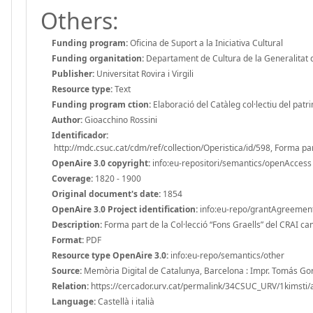
Others:
Funding program:
Oficina de Suport a la Iniciativa Cultural
Funding organitation:
Departament de Cultura de la Generalitat 
Publisher:
Universitat Rovira i Virgili
Resource type:
Text
Funding program ction:
Elaboració del Catàleg col·lectiu del patrim
Author:
Gioacchino Rossini
Identificador:
http://mdc.csuc.cat/cdm/ref/collection/Operistica/id/598, Forma part
OpenAire 3.0 copyright:
info:eu-repositori/semantics/openAccess
Coverage:
1820 - 1900
Original document's date:
1854
OpenAire 3.0 Project identification:
info:eu-repo/grantAgreeme
Description:
Forma part de la Col·lecció “Fons Graells” del CRAI cam
Format:
PDF
Resource type OpenAire 3.0:
info:eu-repo/semantics/other
Source:
Memòria Digital de Catalunya, Barcelona : Impr. Tomás Go
Relation:
https://cercador.urv.cat/permalink/34CSUC_URV/1kims
Language:
Castellà i italià