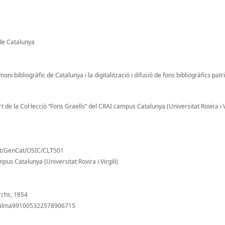
de Catalunya
oni bibliogràfic de Catalunya i la digitalització i difusió de fons bibliogràfics pat
 de la Col·lecció “Fons Graells” del CRAI campus Catalunya (Universitat Rovira i Vi
nt/GenCat/OSIC/CLT501
pus Catalunya (Universitat Rovira i Virgili)
rchs, 1854
ti/alma991005322578906715