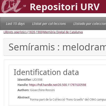
Repositori URV
Last 15 days
Llistat per col·leccions
Llistado por coleccio
Llibrets operístics (1820-1900)
Memòria Digital de Catalunya
Semíramis : melodram
Identification data
Identifier:
LlO:598
Handle
:
https://hdl.handle.net/20.500.11797/LlO598
Authors:
Gioacchino Rossini
Abstract:
Forma part de la Col·lecció “Fons Graells” del CRAI campus 